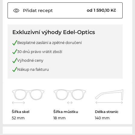
Přidat
recept
od 1 590,10 Kč
Exkluzivní výhody Edel-Optics
Bezplatné zaslání a zpětné doručení
30 dnů právo vrátit zboží
Výhodné ceny
Nákup na fakturu
Šířka skel
Šířka můstku
Délka stranic
52 mm
18 mm
140 mm