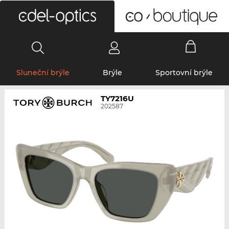
0
Sluneční brýle
Brýle
Sportovní brýle
TY7216U
202587