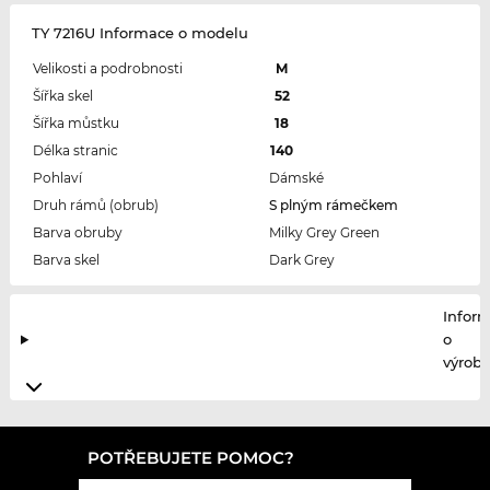
TY 7216U Informace o modelu
Velikosti a podrobnosti
M
Šířka skel
52
Šířka můstku
18
Délka stranic
140
Pohlaví
Dámské
Druh rámů (obrub)
S plným rámečkem
Barva obruby
Milky Grey Green
Barva skel
Dark Grey
Infor
o
výrobc
POTŘEBUJETE POMOC?