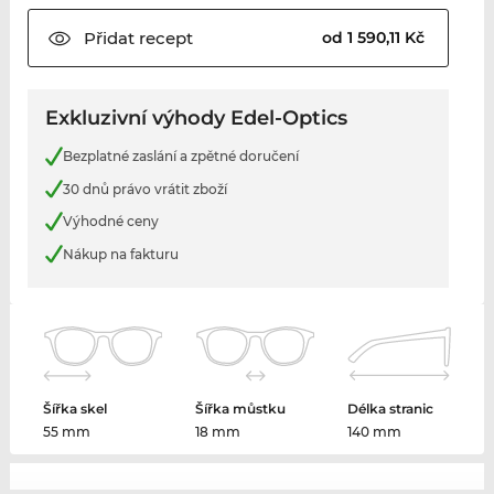
Přidat
recept
od 1 590,11 Kč
Exkluzivní výhody Edel-Optics
Bezplatné zaslání a zpětné doručení
30 dnů právo vrátit zboží
Výhodné ceny
Nákup na fakturu
Šířka skel
Šířka můstku
Délka stranic
55 mm
18 mm
140 mm