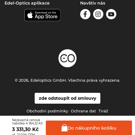
Edel-Optics aplikace
Navštiv nás
© 2026, Edeloptics GmbH. Všechna práva vyhrazena.
zde odstoupit od smlouvy
Obchodní podmínky
Ochrana dat
Tiráž
Nezávazná cenová
4 164,12 Kč
nabídka
Do nákupního
košíku
3 331,30
Kč
vč. 21.00% DPH.