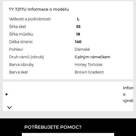
TY 7217U Informace o modelu
Velikosti a podrobnosti
L
Šířka skel
55
Šířka můstku
18
Délka stranic
140
Pohlaví
Dámské
Druh rámů (obrub)
S plným rámečkem
Barva obruby
Honey Tortoise
Barva skel
Brown Gradient
Infor
o
výrobc
POTŘEBUJETE POMOC?