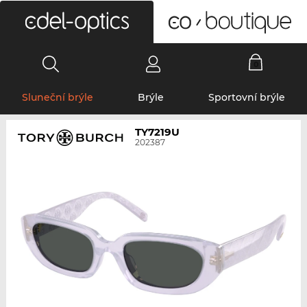
0
Sluneční brýle
Brýle
Sportovní brýle
TY7219U
202387