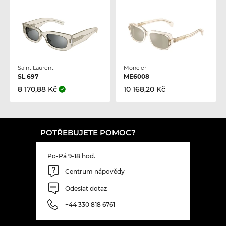
Saint Laurent
Moncler
SL 697
ME6008
8 170,88 Kč
10 168,20 Kč
POTŘEBUJETE POMOC?
Po-Pá 9-18 hod.
Centrum nápovědy
Odeslat dotaz
+44 330 818 6761