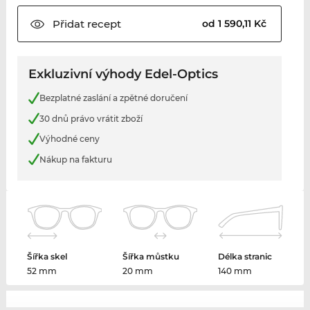
Přidat
recept
od 1 590,11 Kč
Exkluzivní výhody Edel-Optics
Bezplatné zaslání a zpětné doručení
30 dnů právo vrátit zboží
Výhodné ceny
Nákup na fakturu
Šířka skel
Šířka můstku
Délka stranic
52 mm
20 mm
140 mm