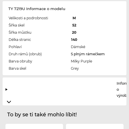
TY 7219U Informace o modelu
Velikosti a podrobnosti
M
Šířka skel
52
Šířka můstku
20
Délka stranic
140
Pohlaví
Dámské
Druh rámů (obrub)
S plným rámečkem
Barva obruby
Milky Purple
Barva skel
Grey
Infor
o
výrobc
To by se ti také mohlo líbit!