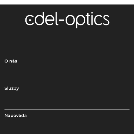
O nás
Služby
Nápověda