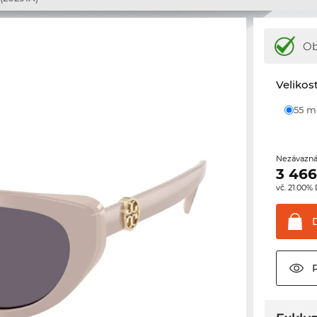
Ob
Velikos
55 
Nezávazná
3 466
vč. 21.00%