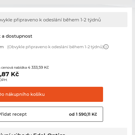
vykle připraveno k odeslání během
1-2 týdnů
t a dostupnost
mm
(Obvykle připraveno k odeslání během 1-2 týdnů)
4 333,59 Kč
 cenová nabídka
,87
Kč
 DPH.
Do nákupního
košíku
Přidat
recept
od 1 590,11 Kč