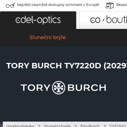
Největší okamžitě dostupný sortiment v Evropě!
Bezpla
Sluneční brýle
TORY BURCH TY7220D (2029
Úvodní stránka
Sluneční brýle
Tory Burch
TY7220D 