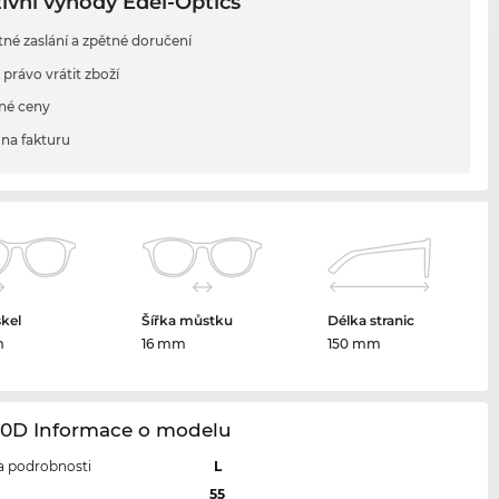
ivní výhody Edel-Optics
tné zaslání a zpětné doručení
 právo vrátit zboží
né ceny
na fakturu
skel
Šířka můstku
Délka stranic
m
16 mm
150 mm
20D Informace o modelu
 a podrobnosti
L
l
55