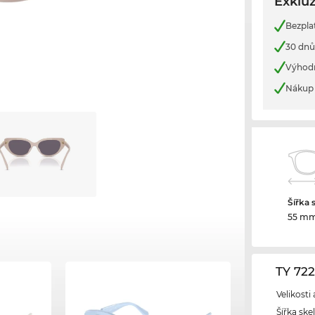
Exkluz
Bezpla
30 dnů
Výhod
Nákup 
Šířka 
55 m
TY 72
Velikosti
Šířka ske