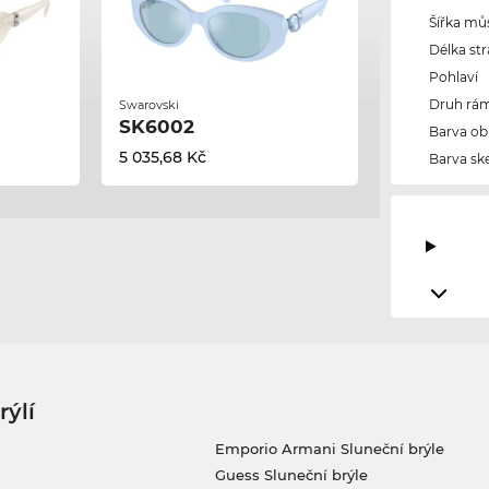
Šířka mů
Délka str
Pohlaví
Druh rám
Swarovski
SK6002
Barva ob
5 035,68 Kč
Barva ske
rýlí
Emporio Armani Sluneční brýle
Guess Sluneční brýle