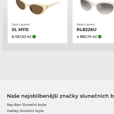
Saint Laurent
Ralph Lauren
SL M115
RL8226U
8 061,93 Kč
4 880,74 Kč
Naše nejoblíbenější značky slunečních b
Ray-Ban Sluneční brýle
Oakley Sluneční brýle