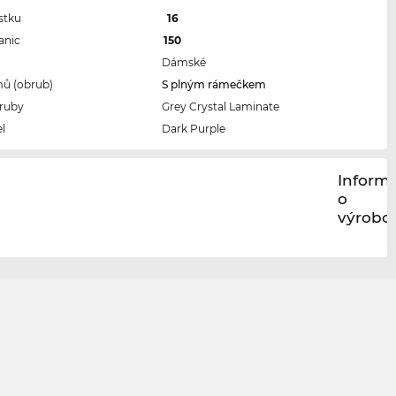
stku
16
anic
150
Dámské
ů (obrub)
S plným rámečkem
ruby
Grey Crystal Laminate
l
Dark Purple
Inform
o
výrobci