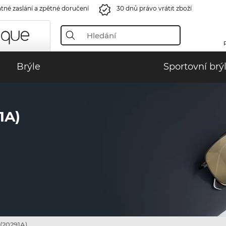
tné zaslání a zpětné doručení
30 dnů právo vrátit zboží
Brýle
Sportovní brý
1A)
(20291A)