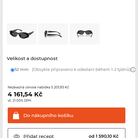
Velikost a dostupnost
52 mm
(Obvykle připraveno k odeslání během 1-2 týdnů)
5 201,93 Kč
Nezávazná cenová nabídka
4 161,54
Kč
vč. 21.00% DPH.
Do nákupního
košíku
Přidat
recept
od 1 590,10 Kč