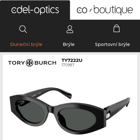
0
Sluneční brýle
Brýle
Sportovní brýle
TY7222U
170987