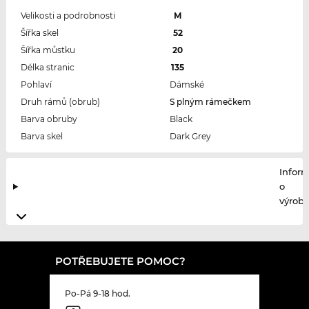
Velikosti a podrobnosti
M
Šířka skel
52
Šířka můstku
20
Délka stranic
135
Pohlaví
Dámské
Druh rámů (obrub)
S plným rámečkem
Barva obruby
Black
Barva skel
Dark Grey
Infor
o
výrobc
POTŘEBUJETE POMOC?
Po-Pá 9-18 hod.