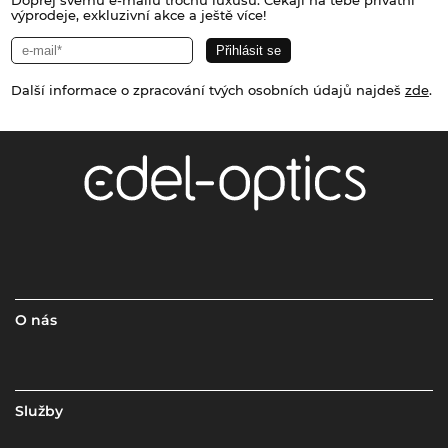
Dopřej svému e-mailu trochu luxusu. Čekají na tebe privátní
výprodeje, exkluzivní akce a ještě více!
Další informace o zpracování tvých osobních údajů najdeš
zde
.
O nás
Služby