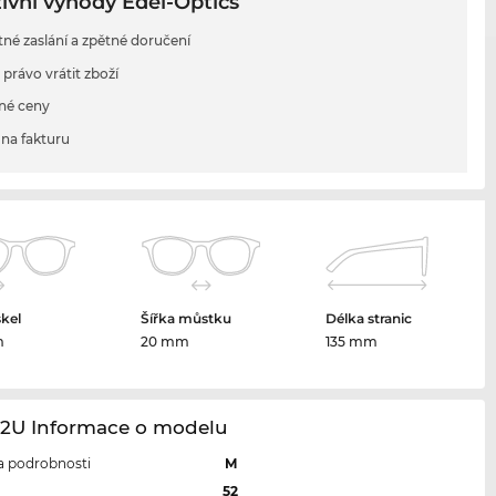
ivní výhody Edel-Optics
tné zaslání a zpětné doručení
 právo vrátit zboží
né ceny
na fakturu
skel
Šířka můstku
Délka stranic
m
20 mm
135 mm
22U Informace o modelu
 a podrobnosti
M
l
52