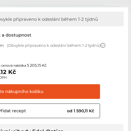
vykle připraveno k odeslání během
1-2 týdnů
t a dostupnost
mm
(Obvykle připraveno k odeslání během 1-2 týdnů)
5 205,15 Kč
 cenová nabídka
,12
Kč
 DPH.
Do nákupního
košíku
Přidat
recept
od 1 590,11 Kč