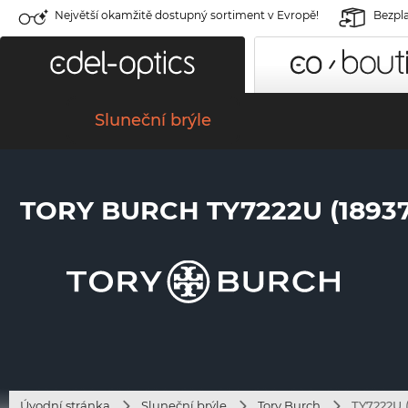
Největší okamžitě dostupný sortiment v Evropě!
Bezpla
Sluneční brýle
TORY BURCH TY7222U (18937
Úvodní stránka
Sluneční brýle
Tory Burch
TY7222U (