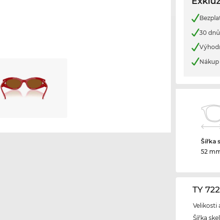
Exkluz
Bezpla
30 dnů
Výhod
Nákup 
Šířka 
52 m
TY 72
Velikosti
Šířka ske