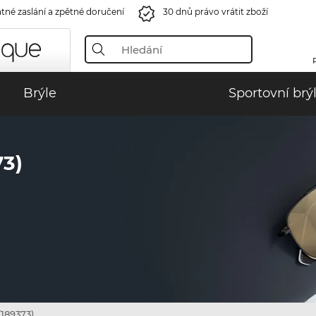
tné zaslání a zpětné doručení
30 dnů právo vrátit zboží
Brýle
Sportovní brý
3)
189373)