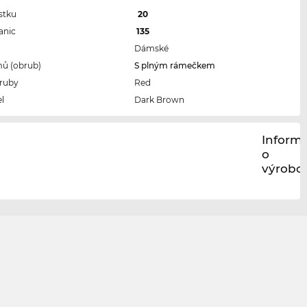
stku
20
anic
135
Dámské
ů (obrub)
S plným rámečkem
ruby
Red
l
Dark Brown
Inform
o
výrobci