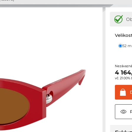
Ob
Velikos
52 
Nezávazná
4 164
vč. 21.00%