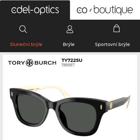
0
Sluneční brýle
Brýle
Sportovní brýle
TY7225U
198887