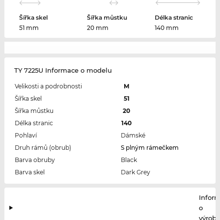
Šířka skel
Šířka můstku
Délka stranic
51 mm
20 mm
140 mm
TY 7225U Informace o modelu
Velikosti a podrobnosti
M
Šířka skel
51
Šířka můstku
20
Délka stranic
140
Pohlaví
Dámské
Druh rámů (obrub)
S plným rámečkem
Barva obruby
Black
Barva skel
Dark Grey
Infor
o
výrobc