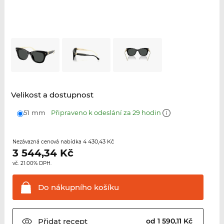
Velikost a dostupnost
51 mm
Připraveno k odeslání za 29 hodin
4 430,43 Kč
Nezávazná cenová nabídka
3 544,34
Kč
vč. 21.00% DPH.
Do nákupního
košíku
Přidat
recept
od 1 590,11 Kč