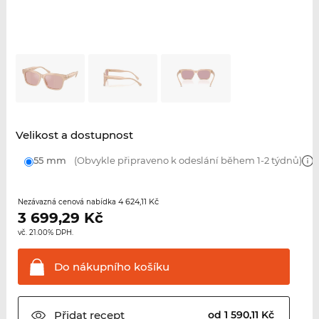
Velikost a dostupnost
55 mm
(Obvykle připraveno k odeslání během 1-2 týdnů)
4 624,11 Kč
Nezávazná cenová nabídka
3 699,29
Kč
vč. 21.00% DPH.
Do nákupního
košíku
Přidat
recept
od 1 590,11 Kč