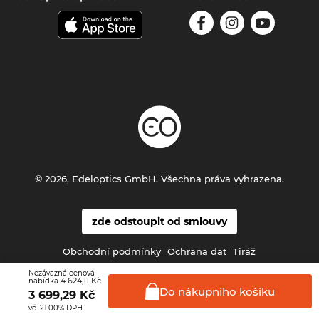
© 2026, Edeloptics GmbH. Všechna práva vyhrazena.
zde odstoupit od smlouvy
Obchodní podmínky
Ochrana dat
Tiráž
Nezávazná cenová
4 624,11 Kč
nabídka
Do nákupního
košíku
3 699,29
Kč
vč. 21.00% DPH.