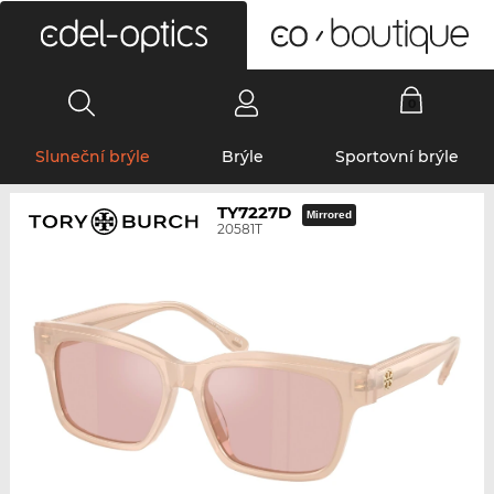
0
Sluneční brýle
Brýle
Sportovní brýle
TY7227D
Mirrored
20581T