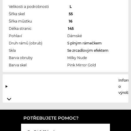
Velikosti a podrobnosti
L
Šířka skel
55
Šířka můstku
16
Délka stranic
145
Pohlaví
Dámské
Druh rámů (obrub)
S plným rámečkem
Skla
Se zrcadlovým efektem
Barva obruby
Milky Nude
Barva skel
Pink Mirror Gold
Infor
o
výrobc
POTŘEBUJETE POMOC?