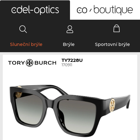
0
Sluneční brýle
Brýle
Sportovní brýle
TY7228U
170911