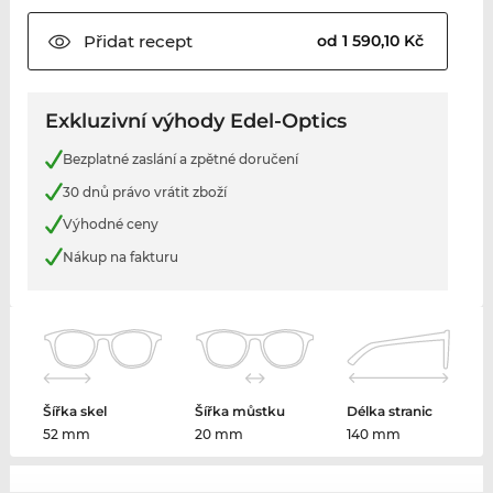
Přidat
recept
od 1 590,10 Kč
Exkluzivní výhody Edel-Optics
Bezplatné zaslání a zpětné doručení
30 dnů právo vrátit zboží
Výhodné ceny
Nákup na fakturu
Šířka skel
Šířka můstku
Délka stranic
52 mm
20 mm
140 mm