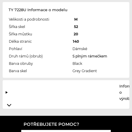
TY 7228U Informace o modelu
Velikosti a podrobnosti
M
Šířka skel
52
Šířka můstku
20
Délka stranic
140
Pohlaví
Dámské
Druh rámů (obrub)
S plným rámečkem
Barva obruby
Black
Barva skel
Grey Gradient
Infor
o
výrobc
POTŘEBUJETE POMOC?