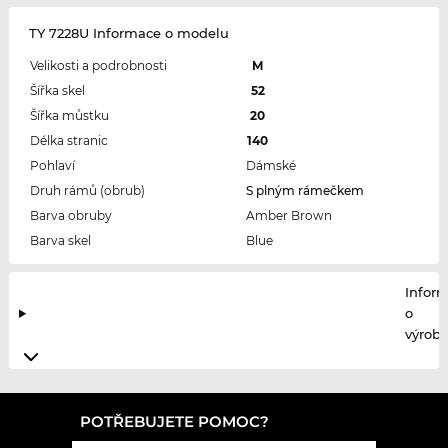
TY 7228U Informace o modelu
Velikosti a podrobnosti
M
Šířka skel
52
Šířka můstku
20
Délka stranic
140
Pohlaví
Dámské
Druh rámů (obrub)
S plným rámečkem
Barva obruby
Amber Brown
Barva skel
Blue
Infor
o
výrobc
POTŘEBUJETE POMOC?