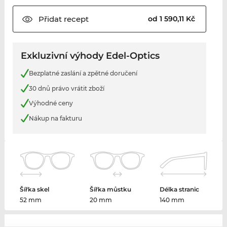
Přidat
recept
od 1 590,11 Kč
Exkluzivní výhody Edel-Optics
Bezplatné zaslání a zpětné doručení
30 dnů právo vrátit zboží
Výhodné ceny
Nákup na fakturu
Šířka skel
Šířka můstku
Délka stranic
52 mm
20 mm
140 mm