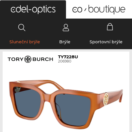
0
Sluneční brýle
Brýle
Sportovní brýle
TY7228U
206980