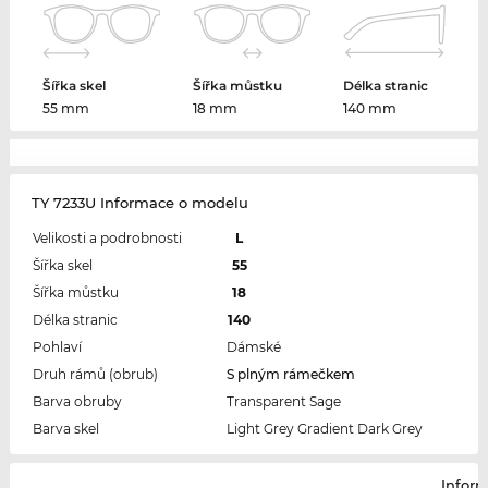
Šířka skel
Šířka můstku
Délka stranic
55 mm
18 mm
140 mm
TY 7233U Informace o modelu
Velikosti a podrobnosti
L
Šířka skel
55
Šířka můstku
18
Délka stranic
140
Pohlaví
Dámské
Druh rámů (obrub)
S plným rámečkem
Barva obruby
Transparent Sage
Barva skel
Light Grey Gradient Dark Grey
Infor