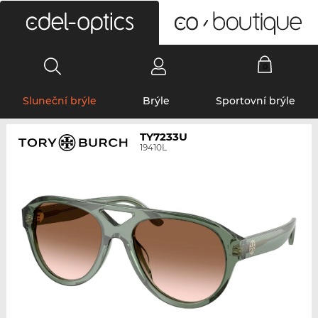
0
Sluneční brýle
Brýle
Sportovní brýle
TY7233U
19410L