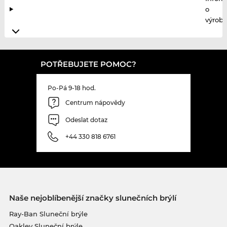
o
výrobc
POTŘEBUJETE POMOC?
Po-Pá 9-18 hod.
Centrum nápovědy
Odeslat dotaz
+44 330 818 6761
Naše nejoblíbenější značky slunečních brýlí
Ray-Ban Sluneční brýle
Oakley Sluneční brýle