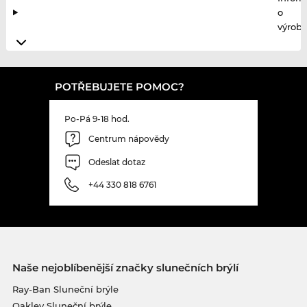
o
výrobc
POTŘEBUJETE POMOC?
Po-Pá 9-18 hod.
Centrum nápovědy
Odeslat dotaz
+44 330 818 6761
Naše nejoblíbenější značky slunečních brýlí
Ray-Ban Sluneční brýle
Oakley Sluneční brýle