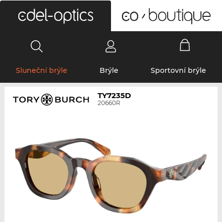
0
Sluneční brýle
Brýle
Sportovní brýle
TY7235D
20660R