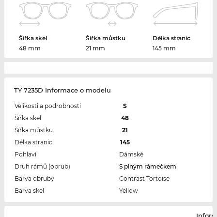
Šířka skel
Šířka můstku
Délka stranic
48 mm
21 mm
145 mm
TY 7235D Informace o modelu
Velikosti a podrobnosti
S
Šířka skel
48
Šířka můstku
21
Délka stranic
145
Pohlaví
Dámské
Druh rámů (obrub)
S plným rámečkem
Barva obruby
Contrast Tortoise
Barva skel
Yellow
Infor