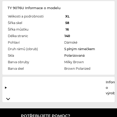
TY 9076U Informace o modelu
Velikosti a podrobnosti
XL
Šířka skel
58
Šířka můstku
16
Délka stranic
140
Pohlaví
Dámské
Druh rámů (obrub)
S plným rámečkem
Skla
Polarizovaná
Barva obruby
Milky Brown
Barva skel
Brown Polarized
Infor
o
výrobc
POTŘEBUJETE POMOC?