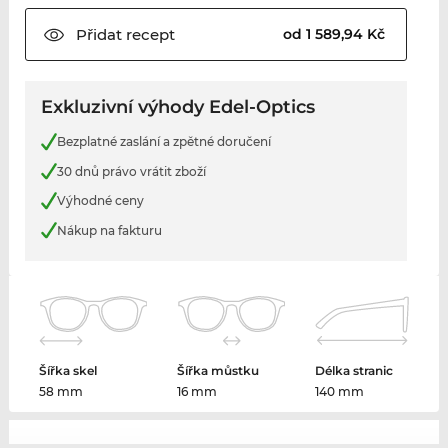
Přidat
recept
od 1 589,94 Kč
Exkluzivní výhody Edel-Optics
Bezplatné zaslání a zpětné doručení
30 dnů právo vrátit zboží
Výhodné ceny
Nákup na fakturu
Šířka skel
Šířka můstku
Délka stranic
58 mm
16 mm
140 mm