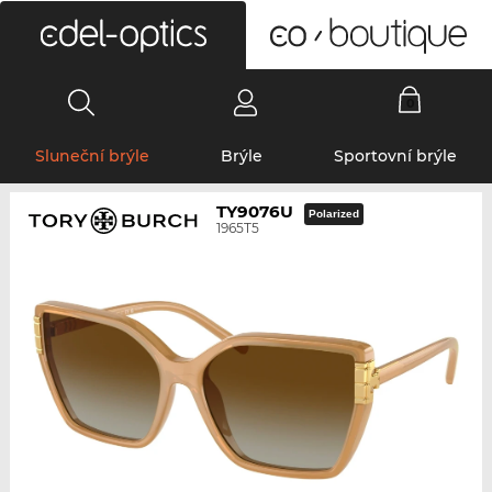
0
Sluneční brýle
Brýle
Sportovní brýle
TY9076U
Polarized
1965T5