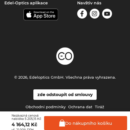
Edel-Optics aplikace
Navštiv nás
© 2026, Edeloptics GmbH. Všechna práva vyhrazena.
zde odstoupit od smlouvy
Obchodní podmínky
Ochrana dat
Tiráž
Nezávazná cenová
5 205,15 Kč
nabídka
Do nákupního
košíku
4 164,12
Kč
vč. 21.00% DPH.