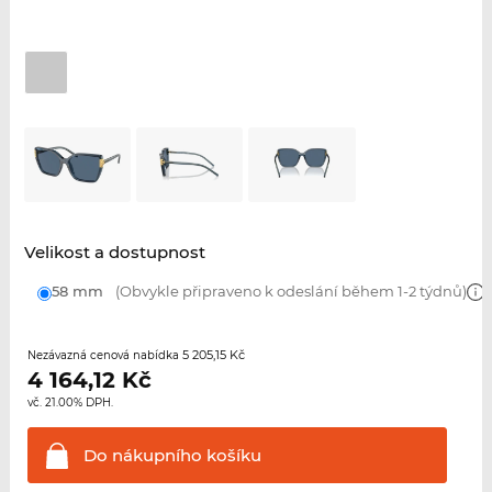
Velikost a dostupnost
58 mm
(Obvykle připraveno k odeslání během 1-2 týdnů)
5 205,15 Kč
Nezávazná cenová nabídka
4 164,12
Kč
vč. 21.00% DPH.
Do nákupního
košíku