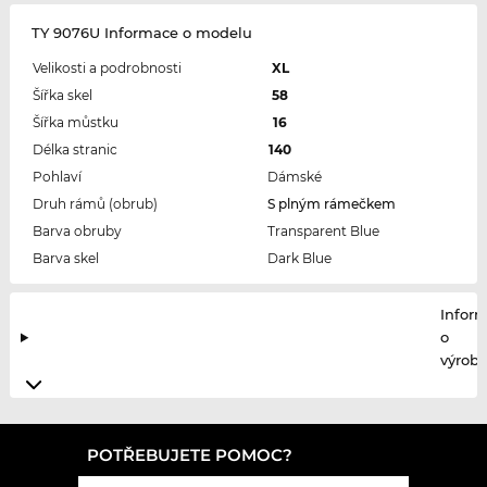
TY 9076U Informace o modelu
Velikosti a podrobnosti
XL
Šířka skel
58
Šířka můstku
16
Délka stranic
140
Pohlaví
Dámské
Druh rámů (obrub)
S plným rámečkem
Barva obruby
Transparent Blue
Barva skel
Dark Blue
Infor
o
výrobc
POTŘEBUJETE POMOC?