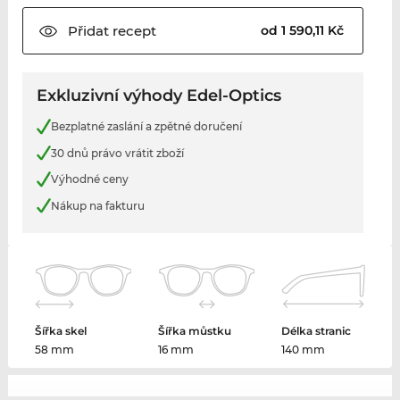
Přidat
recept
od 1 590,11 Kč
Exkluzivní výhody Edel-Optics
Bezplatné zaslání a zpětné doručení
30 dnů právo vrátit zboží
Výhodné ceny
Nákup na fakturu
Šířka skel
Šířka můstku
Délka stranic
58 mm
16 mm
140 mm