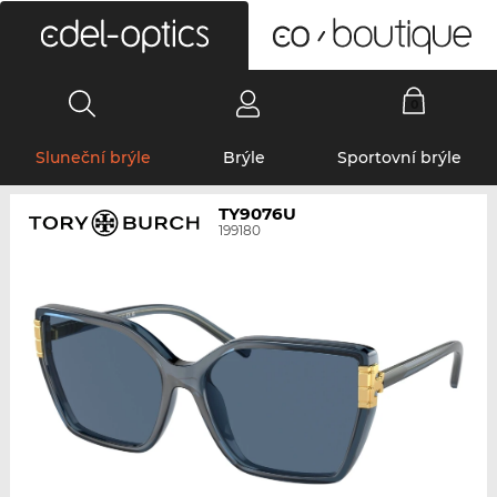
0
Sluneční brýle
Brýle
Sportovní brýle
TY9076U
199180