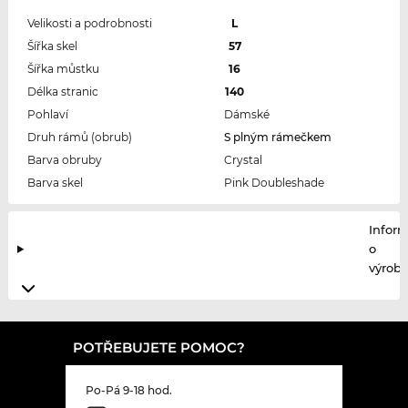
Velikosti a podrobnosti
L
Šířka skel
57
Šířka můstku
16
Délka stranic
140
Pohlaví
Dámské
Druh rámů (obrub)
S plným rámečkem
Barva obruby
Crystal
Barva skel
Pink Doubleshade
Infor
o
výrobc
POTŘEBUJETE POMOC?
Po-Pá 9-18 hod.