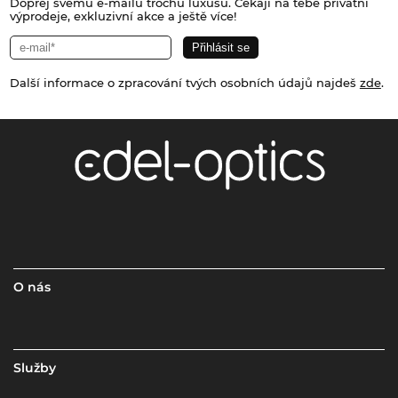
Dopřej svému e-mailu trochu luxusu. Čekají na tebe privátní
výprodeje, exkluzivní akce a ještě více!
Další informace o zpracování tvých osobních údajů najdeš
zde
.
O nás
Služby