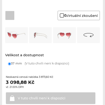
Virtuální zkoušení
Velikost a dostupnost
57 mm
(V tuto chvíli není k dispozici)
3 873,60 Kč
Nezávazná cenová nabídka
3 098,88
Kč
vč. 21.00% DPH.
V tuto chvíli není k
dispozici