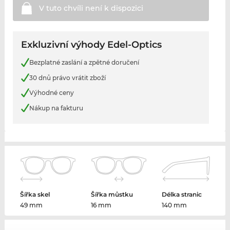
V tuto chvíli není k
dispozici
Exkluzivní výhody Edel-Optics
Bezplatné zaslání a zpětné doručení
30 dnů právo vrátit zboží
Výhodné ceny
Nákup na fakturu
Šířka skel
Šířka můstku
Délka stranic
49 mm
16 mm
140 mm