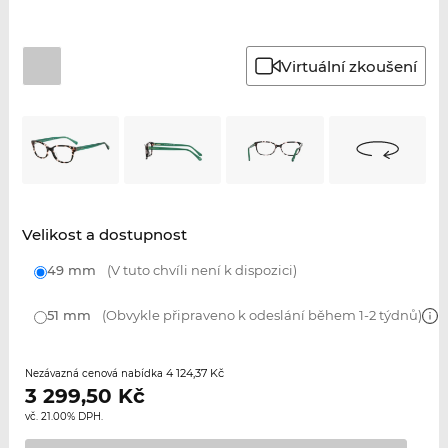
Virtuální zkoušení
Velikost a dostupnost
49 mm
(V tuto chvíli není k dispozici)
51 mm
(Obvykle připraveno k odeslání během 1-2 týdnů)
4 124,37 Kč
Nezávazná cenová nabídka
3 299,50
Kč
vč. 21.00% DPH.