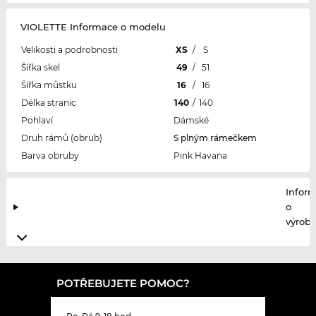
VIOLETTE Informace o modelu
Velikosti a podrobnosti
XS
/
S
Šířka skel
49
/
51
Šířka můstku
16
/
16
Délka stranic
140
/
140
Pohlaví
Dámské
Druh rámů (obrub)
S plným rámečkem
Barva obruby
Pink Havana
Infor
o
výrobc
POTŘEBUJETE POMOC?