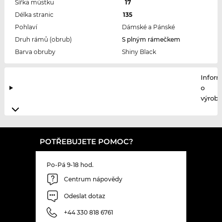
Šířka můstku
17
Délka stranic
135
Pohlaví
Dámské a Pánské
Druh rámů (obrub)
S plným rámečkem
Barva obruby
Shiny Black
Infor
o
výrobc
POTŘEBUJETE POMOC?
Po-Pá 9-18 hod.
Centrum nápovědy
Odeslat dotaz
+44 330 818 6761