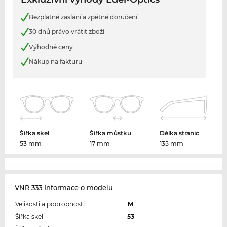
Bezplatné zaslání a zpětné doručení
30 dnů právo vrátit zboží
Výhodné ceny
Nákup na fakturu
Šířka skel
Šířka můstku
Délka stranic
53 mm
17 mm
135 mm
VNR 333 Informace o modelu
Velikosti a podrobnosti
M
Šířka skel
53