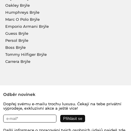
Oakley Brýle
Humphreys Brýle
Marc O Polo Brýle
Emporio Armani Brýle
Guess Brýle
Persol Brýle
Boss Brýle
Tommy Hilfiger Brýle
Carrera Brýle
Odběr novinek
Dopřej svému e-mailu trochu luxusu. Čekají na tebe privátní
výprodeje, exkluzivní akce a ještě více!
Další informace o zpracování tvých osobních údajů najdeš
zde
.