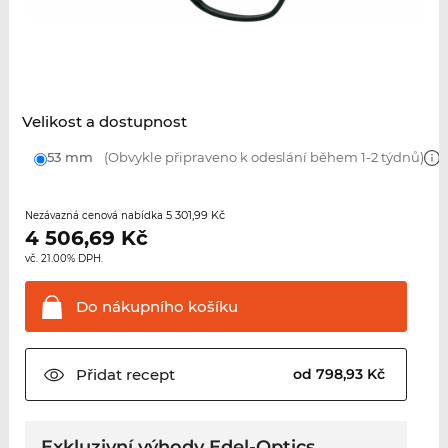
Velikost a dostupnost
53 mm
(Obvykle připraveno k odeslání během 1-2 týdnů)
5 301,99 Kč
Nezávazná cenová nabídka
4 506,69
Kč
vč. 21.00% DPH.
Do nákupního
košíku
Přidat
recept
od 798,93 Kč
Exkluzivní výhody Edel-Optics