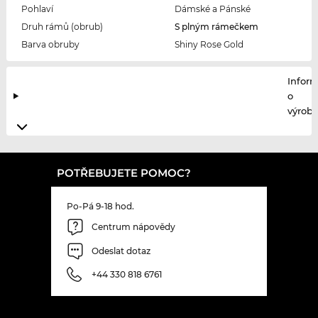
Pohlaví
Dámské a Pánské
Druh rámů (obrub)
S plným rámečkem
Barva obruby
Shiny Rose Gold
Infor
o
výrobc
POTŘEBUJETE POMOC?
Po-Pá 9-18 hod.
Centrum nápovědy
Odeslat dotaz
+44 330 818 6761