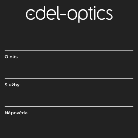
O nás
Služby
Nápověda