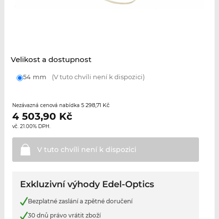
Velikost a dostupnost
54 mm
(V tuto chvíli není k dispozici)
5 298,71 Kč
Nezávazná cenová nabídka
4 503,90
Kč
vč. 21.00% DPH.
V tuto chvíli není k
dispozici
Exkluzivní výhody Edel-Optics
Bezplatné zaslání a zpětné doručení
30 dnů právo vrátit zboží