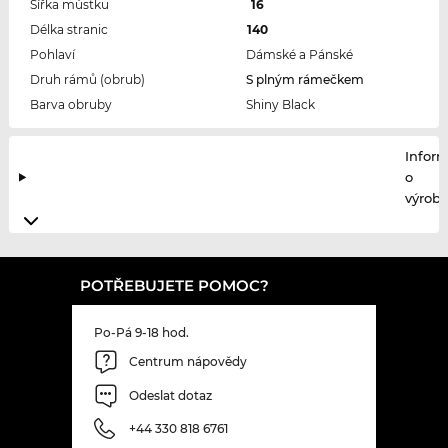
Šířka můstku
16
Délka stranic
140
Pohlaví
Dámské a Pánské
Druh rámů (obrub)
S plným rámečkem
Barva obruby
Shiny Black
Infor
o
výrobc
POTŘEBUJETE POMOC?
Po-Pá 9-18 hod.
Centrum nápovědy
Odeslat dotaz
+44 330 818 6761