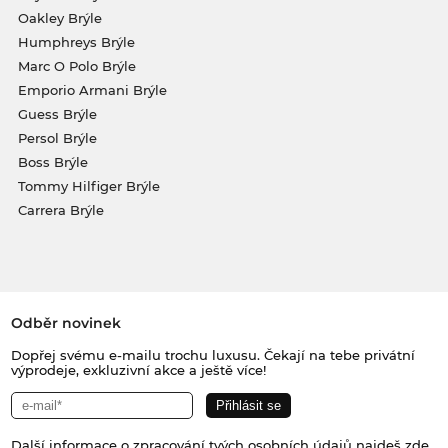
Oakley Brýle
Humphreys Brýle
Marc O Polo Brýle
Emporio Armani Brýle
Guess Brýle
Persol Brýle
Boss Brýle
Tommy Hilfiger Brýle
Carrera Brýle
Odběr novinek
Dopřej svému e-mailu trochu luxusu. Čekají na tebe privátní
výprodeje, exkluzivní akce a ještě více!
Další informace o zpracování tvých osobních údajů najdeš
zde
.