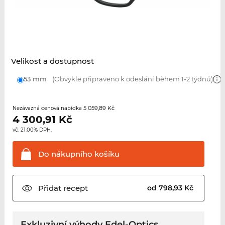
Velikost a dostupnost
53 mm
(Obvykle připraveno k odeslání během 1-2 týdnů)
5 059,89 Kč
Nezávazná cenová nabídka
4 300,91
Kč
vč. 21.00% DPH.
Do nákupního
košíku
Přidat
recept
od 798,93 Kč
Exkluzivní výhody Edel-Optics