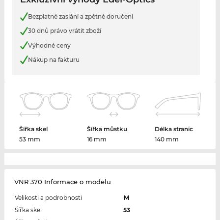
Bezplatné zaslání a zpětné doručení
30 dnů právo vrátit zboží
Výhodné ceny
Nákup na fakturu
Šířka skel
Šířka můstku
Délka stranic
53 mm
16 mm
140 mm
VNR 370 Informace o modelu
Velikosti a podrobnosti
M
Šířka skel
53