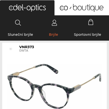
0
Sluneční brýle
Brýle
Sportovní brýle
VNR373
0WTA