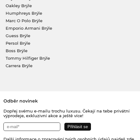
Oakley Brýle
Humphreys Brýle
Marc O Polo Brýle
Emporio Armani Brýle
Guess Brýle
Persol Brýle
Boss Brýle
Tommy Hilfiger Brýle
Carrera Brýle
Odběr novinek
Dopřej svému e-mailu trochu luxusu. Čekají na tebe privátní
výprodeje, exkluzivní akce a ještě více!
Další informace o zpracování tvých osobních údajů najdeš
zde
.