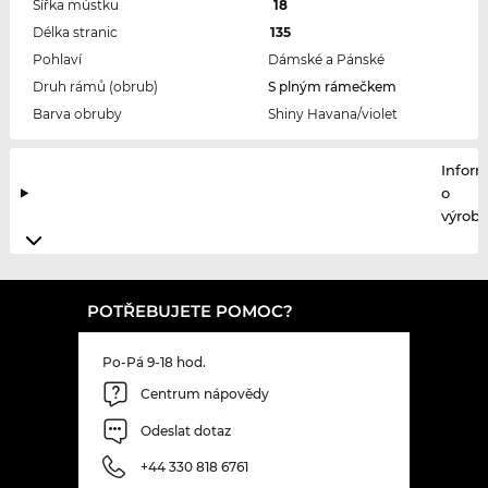
Šířka můstku
18
Délka stranic
135
Pohlaví
Dámské a Pánské
Druh rámů (obrub)
S plným rámečkem
Barva obruby
Shiny Havana/violet
Infor
o
výrobc
POTŘEBUJETE POMOC?
Po-Pá 9-18 hod.
Centrum nápovědy
Odeslat dotaz
+44 330 818 6761