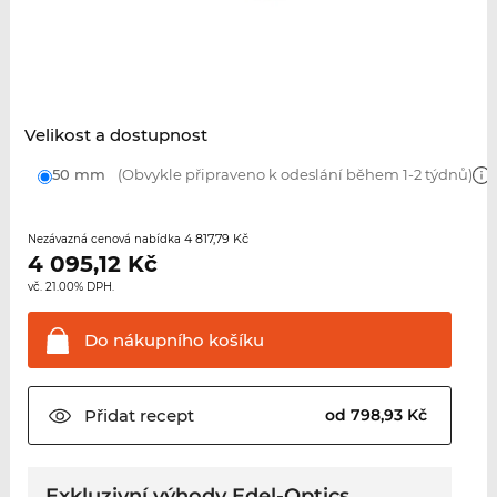
Velikost a dostupnost
50 mm
(Obvykle připraveno k odeslání během 1-2 týdnů)
4 817,79 Kč
Nezávazná cenová nabídka
4 095,12
Kč
vč. 21.00% DPH.
Do nákupního
košíku
Přidat
recept
od 798,93 Kč
Exkluzivní výhody Edel-Optics