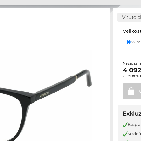
V tuto c
Velikos
55 
Nezávazná
4 092
vč. 21.00%
Exkluz
Bezpla
30 dnů