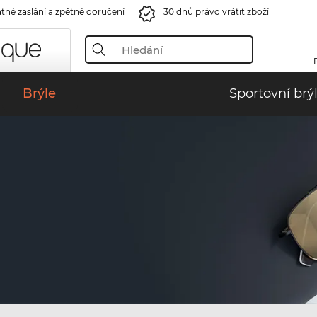
tné zaslání a zpětné doručení
30 dnů právo vrátit zboží
Brýle
Sportovní brý