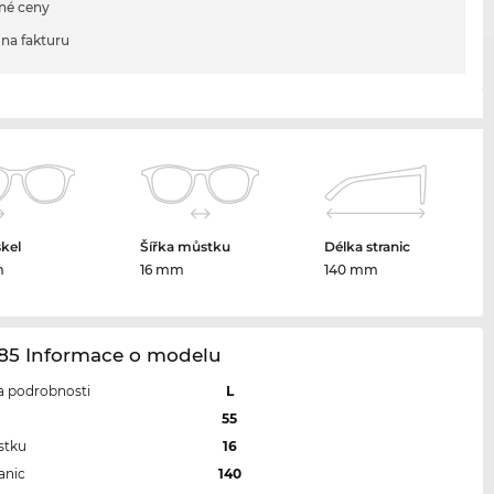
né ceny
na fakturu
skel
Šířka můstku
Délka stranic
m
16 mm
140 mm
85 Informace o modelu
 a podrobnosti
L
l
55
stku
16
anic
140