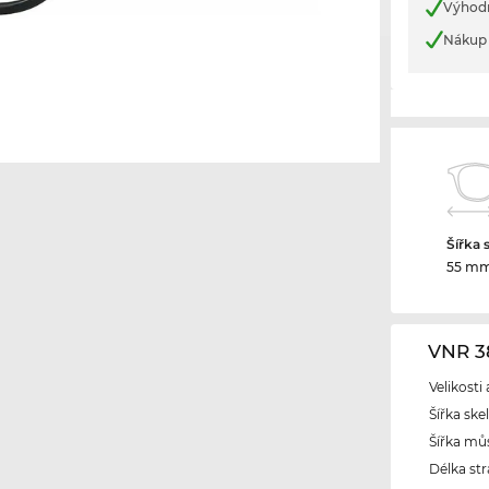
Výhod
Nákup 
Šířka 
55 m
VNR 3
Velikosti
Šířka ske
Šířka mů
Délka str