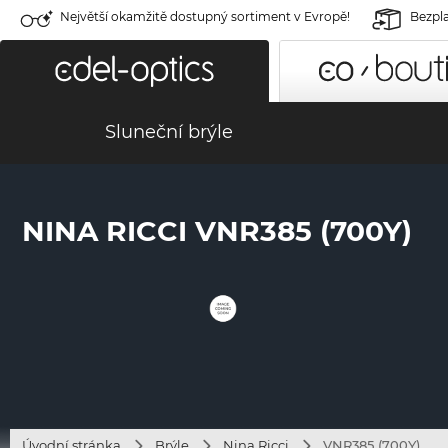
Největší okamžitě dostupný sortiment v Evropě!
Bezpla
Sluneční brýle
NINA RICCI VNR385 (700Y)
Úvodní stránka
Brýle
Nina Ricci
VNR385 (700Y)