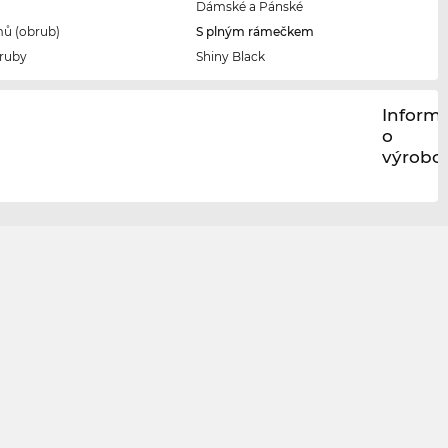
Dámské a Pánské
ů (obrub)
S plným rámečkem
ruby
Shiny Black
Inform
o
výrobci