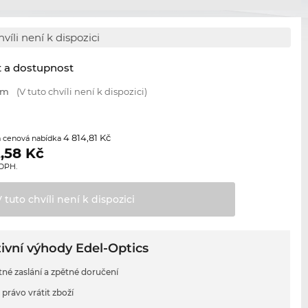
hvíli není k dispozici
t a dostupnost
mm
(V tuto chvíli není k dispozici)
4 814,81 Kč
 cenová nabídka
,58
Kč
 DPH.
V tuto chvíli není k
dispozici
ivní výhody Edel-Optics
tné zaslání a zpětné doručení
 právo vrátit zboží