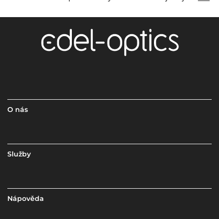
O nás
Služby
Nápověda