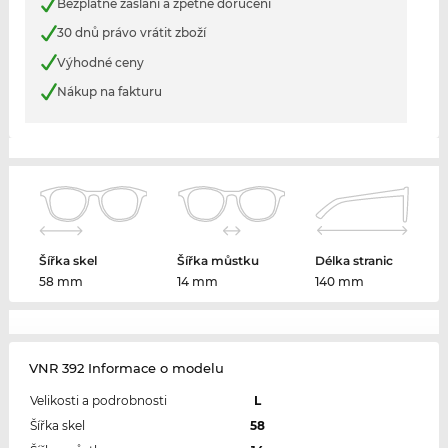
Bezplatné zaslání a zpětné doručení
30 dnů právo vrátit zboží
Výhodné ceny
Nákup na fakturu
Šířka skel
Šířka můstku
Délka stranic
58 mm
14 mm
140 mm
VNR 392 Informace o modelu
Velikosti a podrobnosti
L
Šířka skel
58