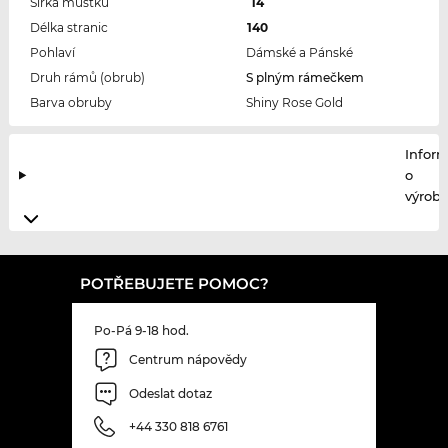
Šířka můstku
14
Délka stranic
140
Pohlaví
Dámské a Pánské
Druh rámů (obrub)
S plným rámečkem
Barva obruby
Shiny Rose Gold
Infor
o
výrobc
POTŘEBUJETE POMOC?
Po-Pá 9-18 hod.
Centrum nápovědy
Odeslat dotaz
+44 330 818 6761