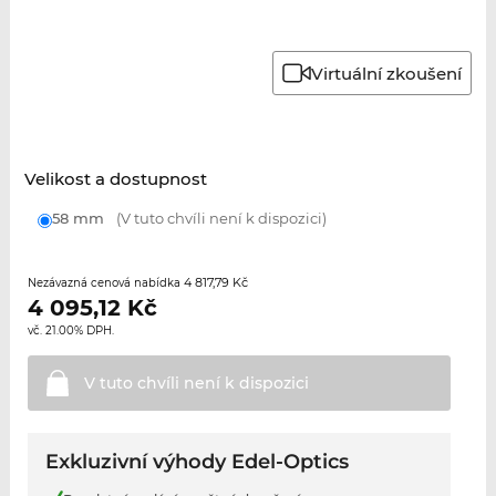
Virtuální zkoušení
Velikost a dostupnost
58 mm
(V tuto chvíli není k dispozici)
4 817,79 Kč
Nezávazná cenová nabídka
4 095,12
Kč
vč. 21.00% DPH.
V tuto chvíli není k
dispozici
Exkluzivní výhody Edel-Optics