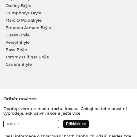
Oakley Brýle
Humphreys Brýle
Marc O Polo Brýle
Emporio Armani Brýle
Guess Brýle
Persol Brýle
Boss Brýle
Tommy Hilfiger Brýle
Carrera Brýle
Odběr novinek
Dopřej svému e-mailu trochu luxusu. Čekají na tebe privátní
výprodeje, exkluzivní akce a ještě více!
Další informace o zpracování tvých osobních údajů najdeš
zde
.