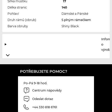
Šířka můstku
17
Délka stranic
140
Pohlaví
Dámské a Pánské
Druh rámů (obrub)
S plným rámečkem
Barva obruby
Shiny Black
Infor
o
výrobc
POTŘEBUJETE POMOC?
Po-Pá 9-18 hod.
Centrum nápovědy
Odeslat dotaz
+44 330 818 6761