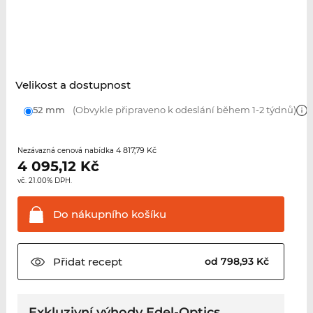
Velikost a dostupnost
52 mm
(Obvykle připraveno k odeslání během 1-2 týdnů)
4 817,79 Kč
Nezávazná cenová nabídka
4 095,12
Kč
vč. 21.00% DPH.
Do nákupního
košíku
Přidat
recept
od 798,93 Kč
Exkluzivní výhody Edel-Optics