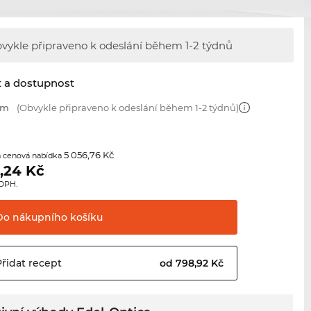
vykle připraveno k odeslání během
1-2 týdnů
t a dostupnost
mm
(Obvykle připraveno k odeslání během 1-2 týdnů)
5 056,76 Kč
 cenová nabídka
,24
Kč
 DPH.
Do nákupního
košíku
Přidat
recept
od 798,92 Kč