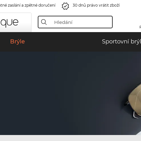
tné zaslání a zpětné doručení
30 dnů právo vrátit zboží
Brýle
Sportovní brý