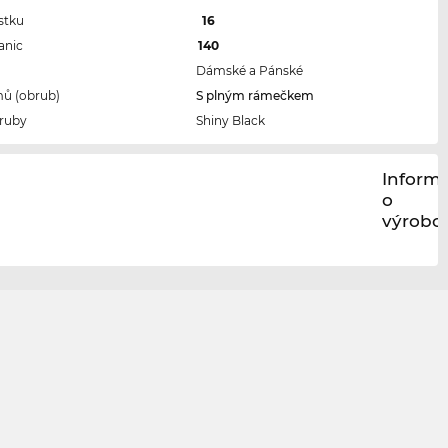
stku
16
anic
140
Dámské a Pánské
ů (obrub)
S plným rámečkem
ruby
Shiny Black
Inform
o
výrobci