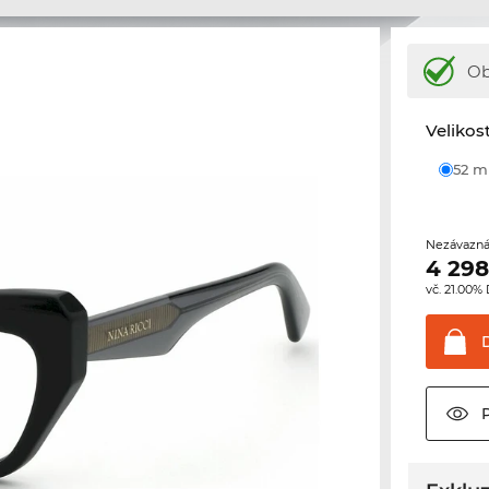
Ob
Velikos
52 
Nezávazná
4 298
vč. 21.00%