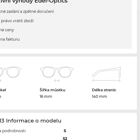
ivní výhody Edel-Optics
tné zaslání a zpětné doručení
 právo vrátit zboží
né ceny
na fakturu
skel
Šířka můstku
Délka stranic
m
16 mm
140 mm
13 Informace o modelu
 a podrobnosti
S
l
52