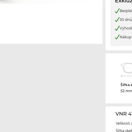
Exkluz
Bezpla
30 dnů
Výhod
Nákup 
Šířka 
52 m
VNR 4
Velikosti
Šířka ske