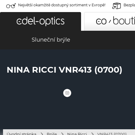
Největší okamžitě dostupný sortiment v Evropě!
Bezpla
Sluneční brýle
NINA RICCI VNR413 (0700)
Úvodní stránka
Brýle
Nina Ricci
VNR413 (0700)