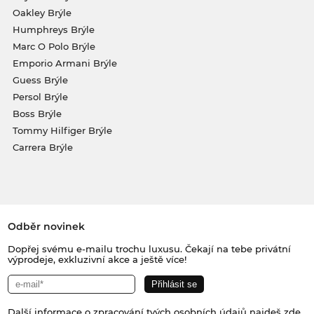
Oakley Brýle
Humphreys Brýle
Marc O Polo Brýle
Emporio Armani Brýle
Guess Brýle
Persol Brýle
Boss Brýle
Tommy Hilfiger Brýle
Carrera Brýle
Odběr novinek
Dopřej svému e-mailu trochu luxusu. Čekají na tebe privátní
výprodeje, exkluzivní akce a ještě více!
Další informace o zpracování tvých osobních údajů najdeš
zde
.