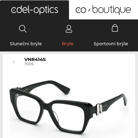
0
Sluneční brýle
Brýle
Sportovní brýle
VNR414S
700S