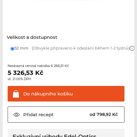
Velikost a dostupnost
52 mm
(Obvykle připraveno k odeslání během 1-2 týdnů)
6 266,51 Kč
Nezávazná cenová nabídka
5 326,53
Kč
vč. 21.00% DPH.
Do nákupního
košíku
Přidat
recept
od 798,92 Kč
Exkluzivní výhody Edel-Optics