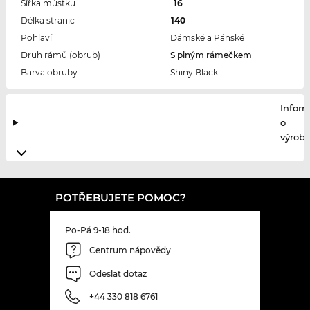
Šířka můstku
16
Délka stranic
140
Pohlaví
Dámské a Pánské
Druh rámů (obrub)
S plným rámečkem
Barva obruby
Shiny Black
Infor
o
výrobc
POTŘEBUJETE POMOC?
Po-Pá 9-18 hod.
Centrum nápovědy
Odeslat dotaz
+44 330 818 6761