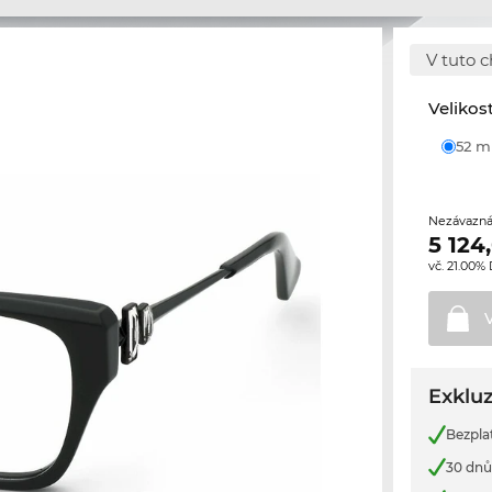
V tuto c
Velikos
52 
Nezávazná
5 124
vč. 21.00%
Exkluz
Bezpla
30 dnů