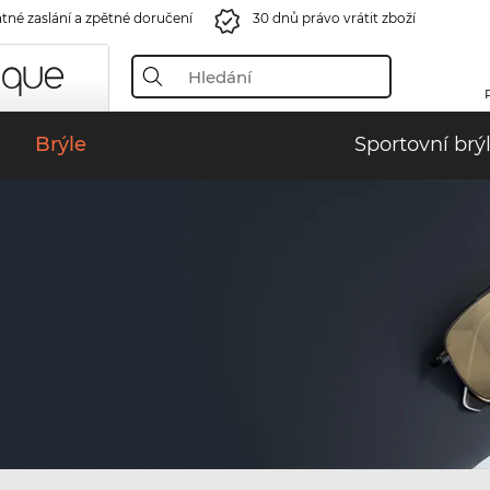
tné zaslání a zpětné doručení
30 dnů právo vrátit zboží
Brýle
Sportovní brý