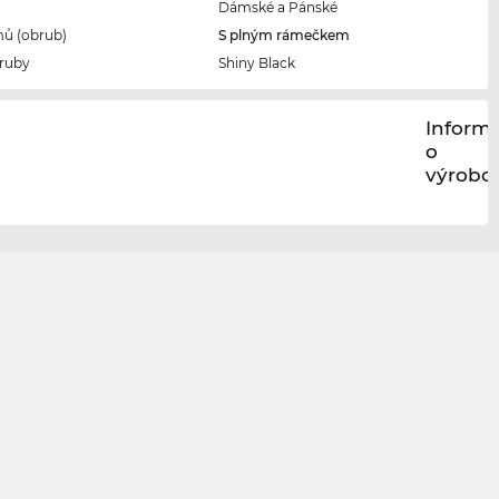
Dámské a Pánské
ů (obrub)
S plným rámečkem
ruby
Shiny Black
Inform
o
výrobci