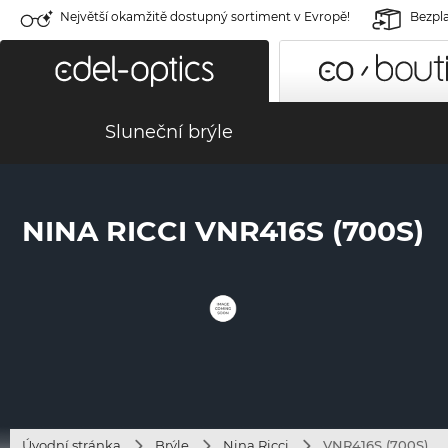
Největší okamžitě dostupný sortiment v Evropě!
Bezpla
Sluneční brýle
NINA RICCI VNR416S (700S)
Úvodní stránka
Brýle
Nina Ricci
VNR416S (700S)