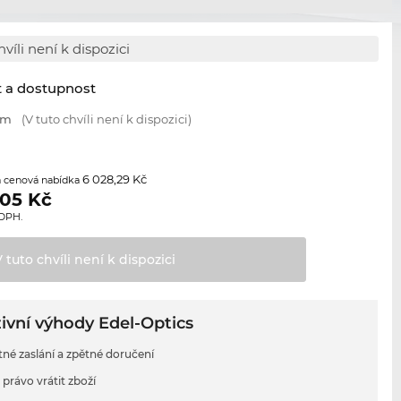
hvíli není k dispozici
t a dostupnost
mm
(V tuto chvíli není k dispozici)
6 028,29 Kč
 cenová nabídka
,05
Kč
 DPH.
V tuto chvíli není k
dispozici
ivní výhody Edel-Optics
tné zaslání a zpětné doručení
 právo vrátit zboží