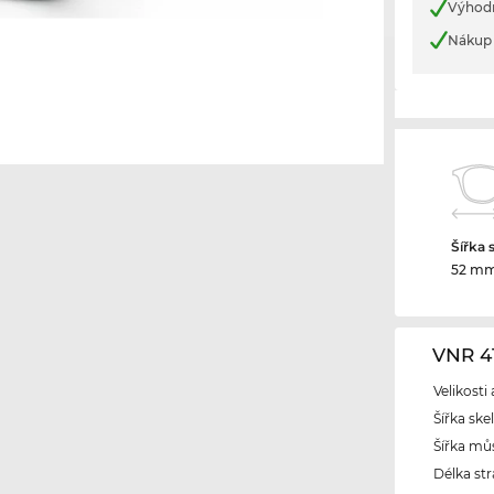
Výhod
Nákup 
Šířka 
52 m
VNR 4
Velikosti
Šířka ske
Šířka mů
Délka str