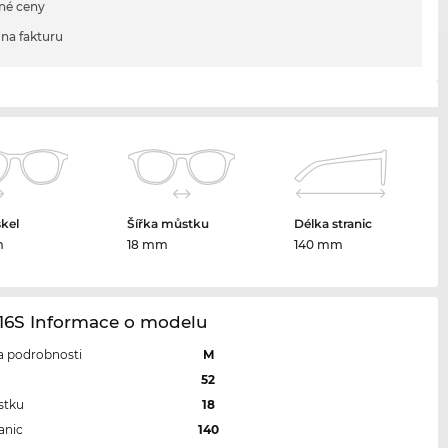
né ceny
na fakturu
skel
Šířka můstku
Délka stranic
m
18 mm
140 mm
16S Informace o modelu
 a podrobnosti
M
l
52
stku
18
anic
140