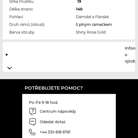
Šířka můstku
19
Délka stranic
140
Pohlaví
Dámské a Pánské
Druh rámů (obrub)
S plným rámečkem
Barva obruby
Shiny Rose Gold
Infor
o
výrobc
POTŘEBUJETE POMOC?
Po-Pá 9-18 hod.
Centrum nápovědy
Odeslat dotaz
+44 330 818 6761