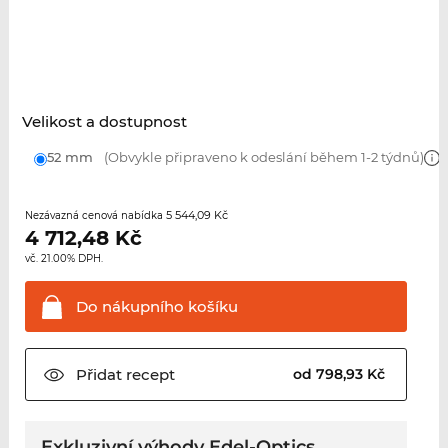
Velikost a dostupnost
52 mm
(Obvykle připraveno k odeslání během 1-2 týdnů)
5 544,09 Kč
Nezávazná cenová nabídka
4 712,48
Kč
vč. 21.00% DPH.
Do nákupního
košíku
Přidat
recept
od 798,93 Kč
Exkluzivní výhody Edel-Optics