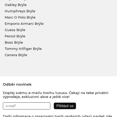
Oakley Brýle
Humphreys Brýle
Marc O Polo Brýle
Emporio Armani Brýle
Guess Brýle
Persol Brýle
Boss Brýle
Tommy Hilfiger Brýle
Carrera Brýle
Odběr novinek
Dopřej svému e-mailu trochu luxusu. Čekají na tebe privátní
výprodeje, exkluzivní akce a ještě více!
Další informace o zpracování tvých osobních údajů najdeš
zde
.