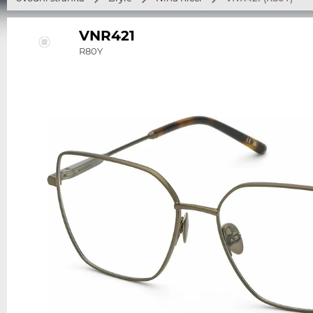
VNR421
R80Y