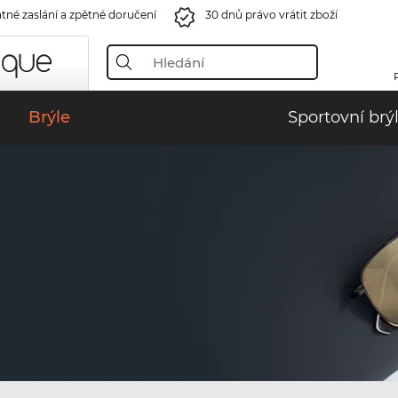
tné zaslání a zpětné doručení
30 dnů právo vrátit zboží
Brýle
Sportovní brý