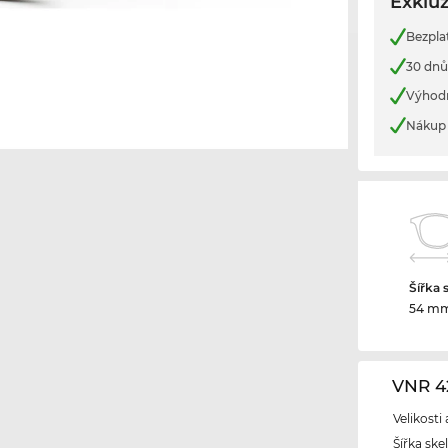
Exkluz
Bezpla
30 dnů
Výhod
Nákup 
Šířka 
54 m
VNR 4
Velikosti
Šířka ske