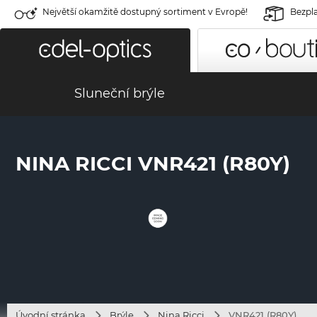
Největší okamžitě dostupný sortiment v Evropě!
Bezpla
Sluneční brýle
NINA RICCI VNR421 (R80Y)
Úvodní stránka
Brýle
Nina Ricci
VNR421 (R80Y)