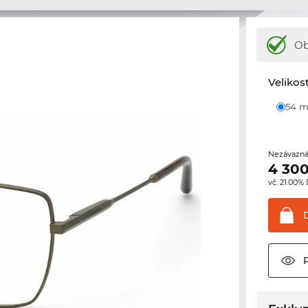
Ob
Velikos
54
Nezávazná
4 300
vč. 21.00%