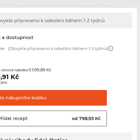
vykle připraveno k odeslání během
1-2 týdnů
t a dostupnost
 mm
(Obvykle připraveno k odeslání během 1-2 týdnů)
5 059,89 Kč
 cenová nabídka
,91
Kč
 DPH.
Do nákupního
košíku
Přidat
recept
od 798,93 Kč