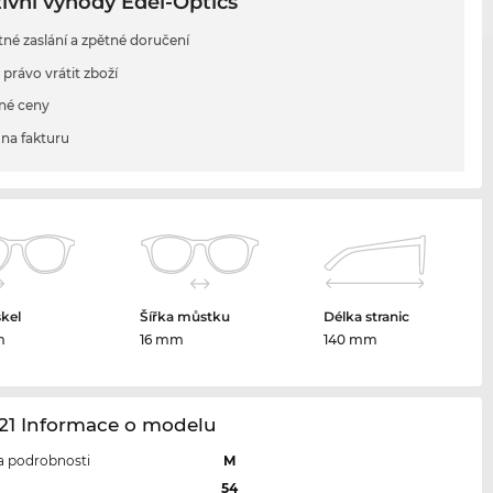
ivní výhody Edel-Optics
tné zaslání a zpětné doručení
 právo vrátit zboží
né ceny
na fakturu
skel
Šířka můstku
Délka stranic
m
16 mm
140 mm
21 Informace o modelu
 a podrobnosti
M
l
54