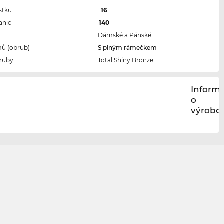
stku
16
anic
140
Dámské a Pánské
ů (obrub)
S plným rámečkem
ruby
Total Shiny Bronze
Inform
o
výrobci