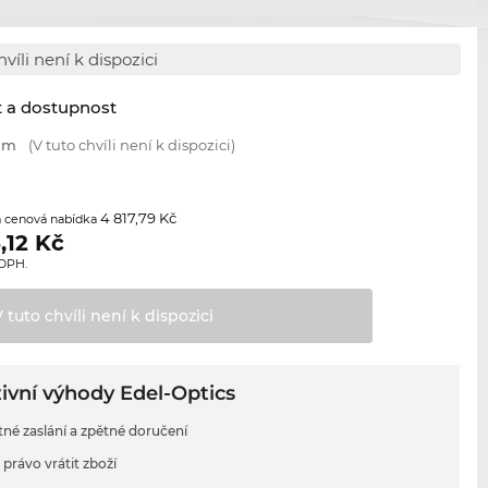
hvíli není k dispozici
t a dostupnost
 mm
(V tuto chvíli není k dispozici)
4 817,79 Kč
 cenová nabídka
,12
Kč
 DPH.
V tuto chvíli není k
dispozici
ivní výhody Edel-Optics
tné zaslání a zpětné doručení
 právo vrátit zboží