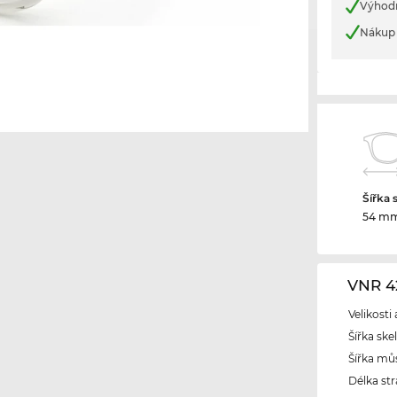
Výhod
Nákup 
Šířka 
54 m
VNR 4
Velikosti
Šířka ske
Šířka mů
Délka str