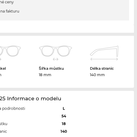
né ceny
na fakturu
skel
Šířka můstku
Délka stranic
m
18 mm
140 mm
25 Informace o modelu
 a podrobnosti
L
l
54
stku
18
anic
140