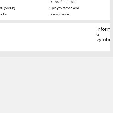
Dámské a Pánské
ů (obrub)
S plným rámečkem
ruby
Transp.beige
Inform
o
výrobci