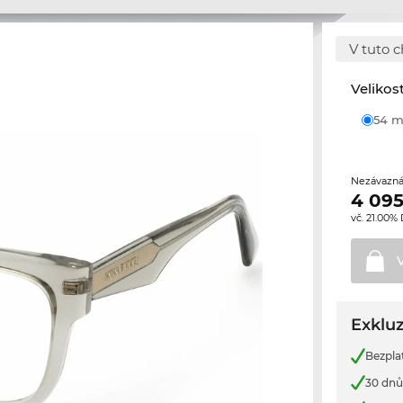
V tuto c
Velikos
54
Nezávazná
4 095
vč. 21.00%
Exkluz
Bezpla
30 dnů