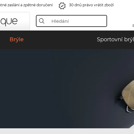
tné zaslání a zpětné doručení
30 dnů právo vrátit zboží
Brýle
Sportovní brý