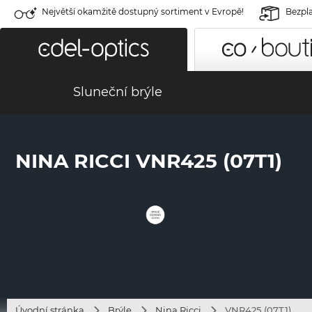
Největší okamžitě dostupný sortiment v Evropě!
Bezpla
Sluneční brýle
NINA RICCI VNR425 (07T1)
Úvodní stránka
Brýle
Nina Ricci
VNR425 (07T1)