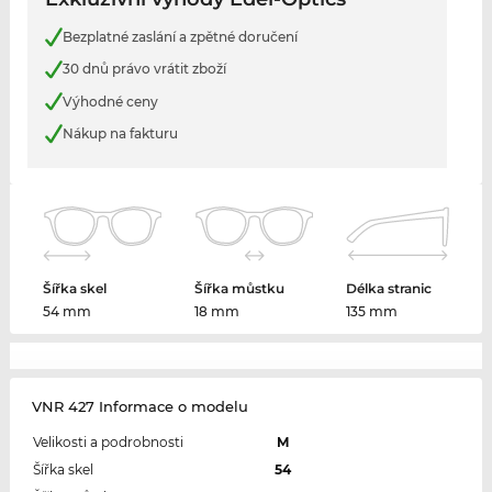
Bezplatné zaslání a zpětné doručení
30 dnů právo vrátit zboží
Výhodné ceny
Nákup na fakturu
Šířka skel
Šířka můstku
Délka stranic
54 mm
18 mm
135 mm
VNR 427 Informace o modelu
Velikosti a podrobnosti
M
Šířka skel
54