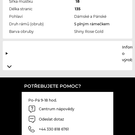
Šířka můstku
18
Délka stranic
135
Pohlaví
Dámské a Pánské
Druh rámů (obrub)
S plným rámečkem
Barva obruby
Shiny Rose Gold
Infor
o
výrobc
POTŘEBUJETE POMOC?
Po-Pá 9-18 hod.
Centrum nápovědy
Odeslat dotaz
+44 330 818 6761