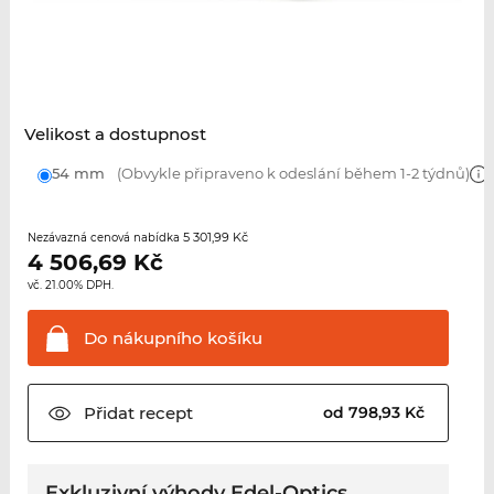
Velikost a dostupnost
54 mm
(Obvykle připraveno k odeslání během 1-2 týdnů)
5 301,99 Kč
Nezávazná cenová nabídka
4 506,69
Kč
vč. 21.00% DPH.
Do nákupního
košíku
Přidat
recept
od 798,93 Kč
Exkluzivní výhody Edel-Optics