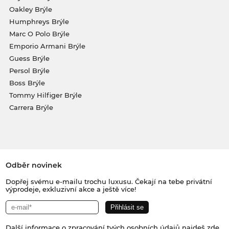
Oakley Brýle
Humphreys Brýle
Marc O Polo Brýle
Emporio Armani Brýle
Guess Brýle
Persol Brýle
Boss Brýle
Tommy Hilfiger Brýle
Carrera Brýle
Odběr novinek
Dopřej svému e-mailu trochu luxusu. Čekají na tebe privátní
výprodeje, exkluzivní akce a ještě více!
Další informace o zpracování tvých osobních údajů najdeš
zde
.