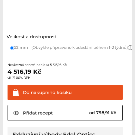
Velikost a dostupnost
52 mm
(Obvykle připraveno k odeslání během 1-2 týdnů)
5 313,16 Kč
Nezávazná cenová nabídka
4 516,19
Kč
vč. 21.00% DPH.
Do nákupního
košíku
Přidat
recept
od 798,91 Kč
Exkluzivní výhody Edel-Optics