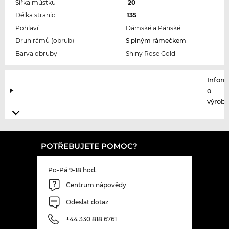
Šířka můstku
20
Délka stranic
135
Pohlaví
Dámské a Pánské
Druh rámů (obrub)
S plným rámečkem
Barva obruby
Shiny Rose Gold
Infor
o
výrobc
POTŘEBUJETE POMOC?
Po-Pá 9-18 hod.
Centrum nápovědy
Odeslat dotaz
+44 330 818 6761