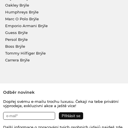
Oakley Brýle
Humphreys Brýle
Marc O Polo Brýle
Emporio Armani Brýle
Guess Brýle
Persol Brýle
Boss Brýle
Tommy Hilfiger Brýle
Carrera Brýle
Odběr novinek
Dopřej svému e-mailu trochu luxusu. Čekají na tebe privátní
výprodeje, exkluzivní akce a ještě více!
Další informace o zpracování tvých osobních údajů najdeš
zde
.