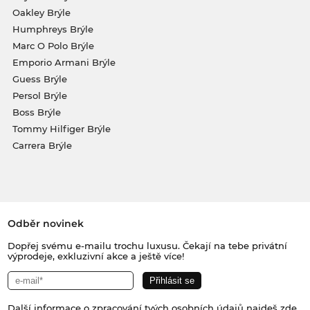
Oakley Brýle
Humphreys Brýle
Marc O Polo Brýle
Emporio Armani Brýle
Guess Brýle
Persol Brýle
Boss Brýle
Tommy Hilfiger Brýle
Carrera Brýle
Odběr novinek
Dopřej svému e-mailu trochu luxusu. Čekají na tebe privátní
výprodeje, exkluzivní akce a ještě více!
Další informace o zpracování tvých osobních údajů najdeš
zde
.