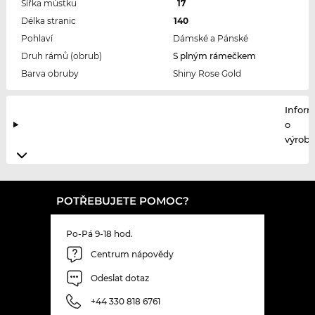
Šířka můstku
17
Délka stranic
140
Pohlaví
Dámské a Pánské
Druh rámů (obrub)
S plným rámečkem
Barva obruby
Shiny Rose Gold
Infor
o
výrobc
POTŘEBUJETE POMOC?
Po-Pá 9-18 hod.
Centrum nápovědy
Odeslat dotaz
+44 330 818 6761