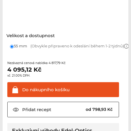
Velikost a dostupnost
55 mm
(Obvykle připraveno k odeslání během 1-2 týdnů)
4 817,79 Kč
Nezávazná cenová nabídka
4 095,12
Kč
vč. 21.00% DPH.
Do nákupního
košíku
Přidat
recept
od 798,93 Kč
Exkluzivní výhody Edel-Optics