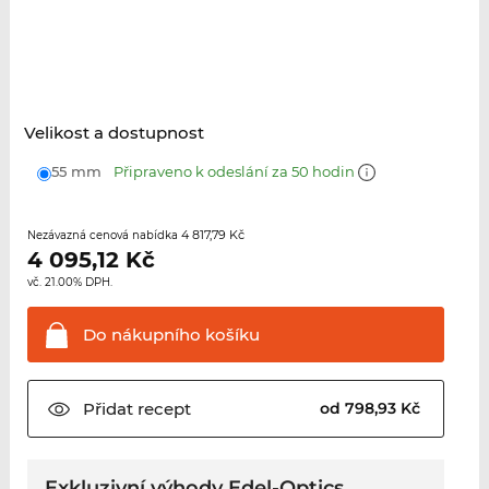
Velikost a dostupnost
55 mm
Připraveno k odeslání za 50 hodin
4 817,79 Kč
Nezávazná cenová nabídka
4 095,12
Kč
vč. 21.00% DPH.
Do nákupního
košíku
Přidat
recept
od 798,93 Kč
Exkluzivní výhody Edel-Optics