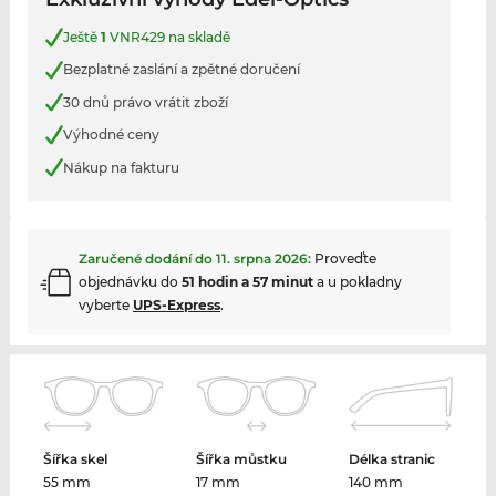
Ještě
1
VNR429 na skladě
Bezplatné zaslání a zpětné doručení
30 dnů právo vrátit zboží
Výhodné ceny
Nákup na fakturu
Zaručené dodání do
11. srpna 2026
:
Proveďte
objednávku do
51 hodin a 57 minut
a u pokladny
vyberte
UPS-Express
.
Šířka skel
Šířka můstku
Délka stranic
55 mm
17 mm
140 mm