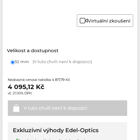
Virtuální zkoušení
Velikost a dostupnost
52 mm
(V tuto chvíli není k dispozici)
4 817,79 Kč
Nezávazná cenová nabídka
4 095,12
Kč
vč. 21.00% DPH.
V tuto chvíli není k
dispozici
Exkluzivní výhody Edel-Optics