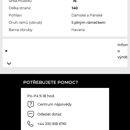
Šířka můstku
16
Délka stranic
140
Pohlaví
Dámské a Pánské
Druh rámů (obrub)
S plným rámečkem
Barva obruby
Havana
Infor
o
výrobc
POTŘEBUJETE POMOC?
Po-Pá 9-18 hod.
Centrum nápovědy
Odeslat dotaz
+44 330 818 6761