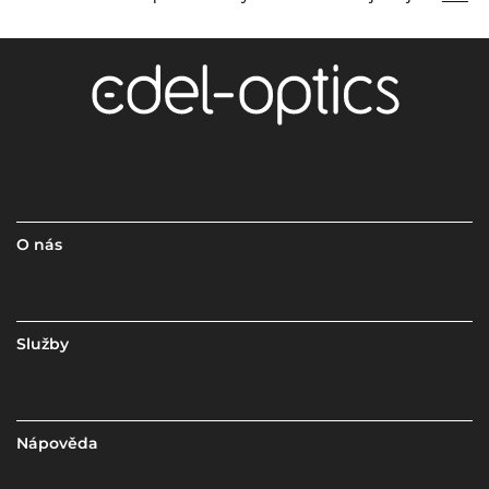
O nás
Služby
Nápověda