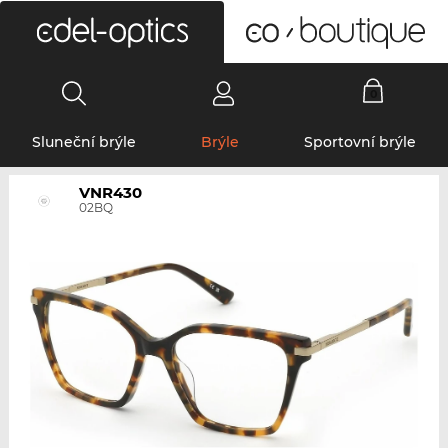
0
Sluneční brýle
Brýle
Sportovní brýle
VNR430
02BQ