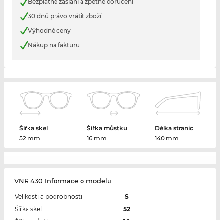
Bezplatné zaslání a zpětné doručení
30 dnů právo vrátit zboží
Výhodné ceny
Nákup na fakturu
Šířka skel
Šířka můstku
Délka stranic
52 mm
16 mm
140 mm
VNR 430 Informace o modelu
Velikosti a podrobnosti
S
Šířka skel
52