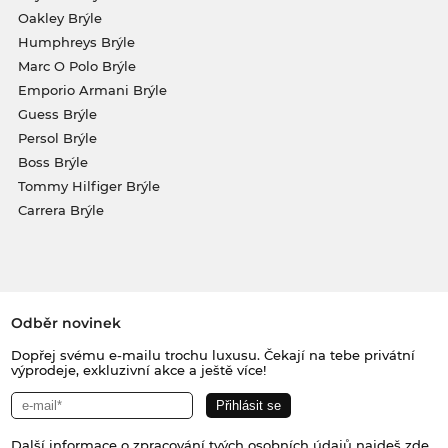
Oakley Brýle
Humphreys Brýle
Marc O Polo Brýle
Emporio Armani Brýle
Guess Brýle
Persol Brýle
Boss Brýle
Tommy Hilfiger Brýle
Carrera Brýle
Odběr novinek
Dopřej svému e-mailu trochu luxusu. Čekají na tebe privátní
výprodeje, exkluzivní akce a ještě více!
Další informace o zpracování tvých osobních údajů najdeš
zde
.