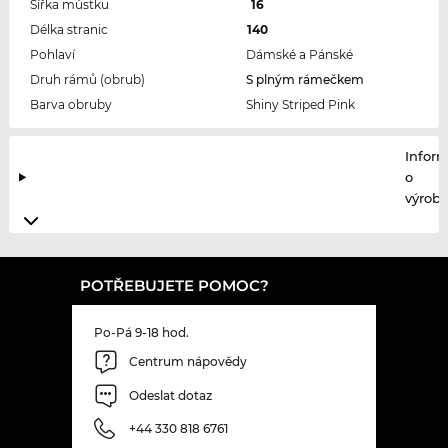
Šířka můstku
16
Délka stranic
140
Pohlaví
Dámské a Pánské
Druh rámů (obrub)
S plným rámečkem
Barva obruby
Shiny Striped Pink
Infor
o
výrobc
POTŘEBUJETE POMOC?
Po-Pá 9-18 hod.
Centrum nápovědy
Odeslat dotaz
+44 330 818 6761