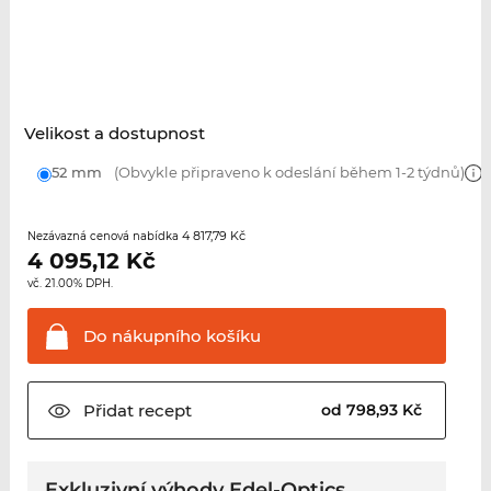
Velikost a dostupnost
52 mm
(Obvykle připraveno k odeslání během 1-2 týdnů)
4 817,79 Kč
Nezávazná cenová nabídka
4 095,12
Kč
vč. 21.00% DPH.
Do nákupního
košíku
Přidat
recept
od 798,93 Kč
Exkluzivní výhody Edel-Optics