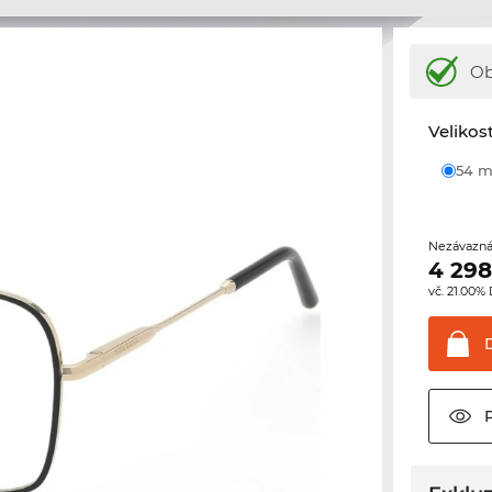
Ob
Velikos
54
Nezávazná
4 298
vč. 21.00%