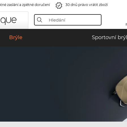
tné zaslání a zpětné doručení
30 dnů právo vrátit zboží
Brýle
Sportovní brý