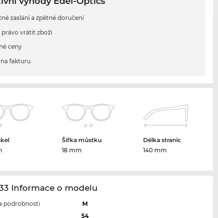
ivní výhody Edel-Optics
tné zaslání a zpětné doručení
 právo vrátit zboží
né ceny
na fakturu
skel
Šířka můstku
Délka stranic
m
18 mm
140 mm
33 Informace o modelu
 a podrobnosti
M
l
54