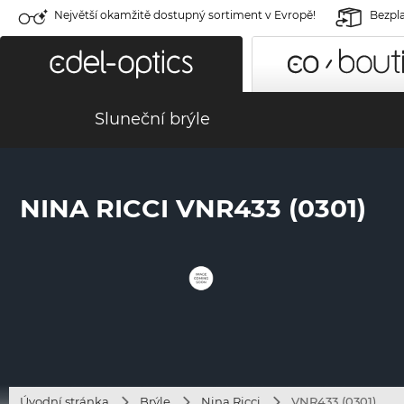
Největší okamžitě dostupný sortiment v Evropě!
Bezpla
Sluneční brýle
NINA RICCI VNR433 (0301)
Úvodní stránka
Brýle
Nina Ricci
VNR433 (0301)