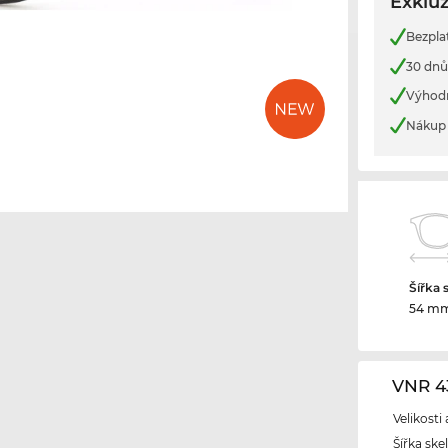
Exkluz
Bezpla
30 dnů
Výhod
Nákup 
Šířka 
54 m
VNR 4
Velikosti
Šířka ske