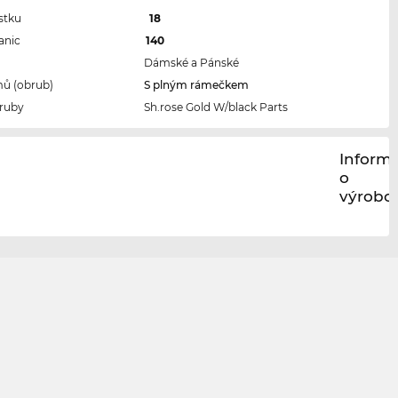
stku
18
anic
140
Dámské a Pánské
ů (obrub)
S plným rámečkem
ruby
Sh.rose Gold W/black Parts
Inform
o
výrobci