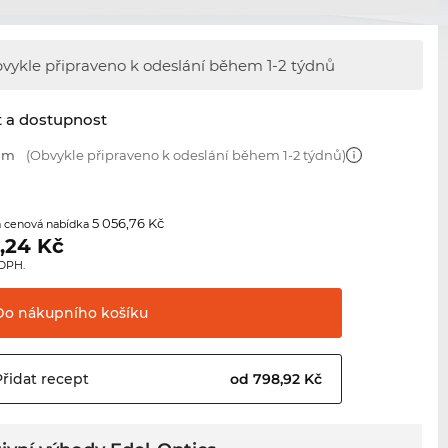
vykle připraveno k odeslání během
1-2 týdnů
t a dostupnost
 mm
(Obvykle připraveno k odeslání během 1-2 týdnů)
5 056,76 Kč
 cenová nabídka
,24
Kč
 DPH.
Do nákupního
košíku
Přidat
recept
od 798,92 Kč