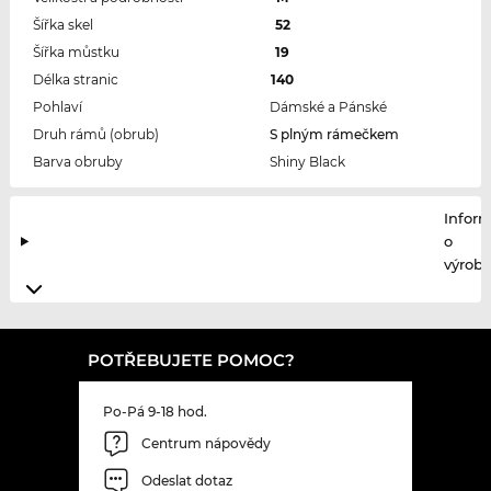
Šířka skel
52
Šířka můstku
19
Délka stranic
140
Pohlaví
Dámské a Pánské
Druh rámů (obrub)
S plným rámečkem
Barva obruby
Shiny Black
Infor
o
výrobc
POTŘEBUJETE POMOC?
Po-Pá 9-18 hod.
Centrum nápovědy
Odeslat dotaz