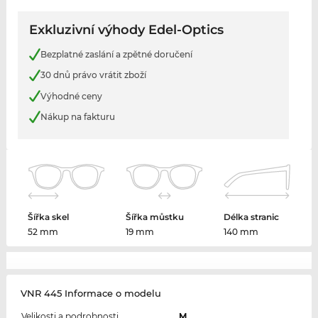
Exkluzivní výhody Edel-Optics
Bezplatné zaslání a zpětné doručení
30 dnů právo vrátit zboží
Výhodné ceny
Nákup na fakturu
Šířka skel
Šířka můstku
Délka stranic
52 mm
19 mm
140 mm
VNR 445 Informace o modelu
Velikosti a podrobnosti
M