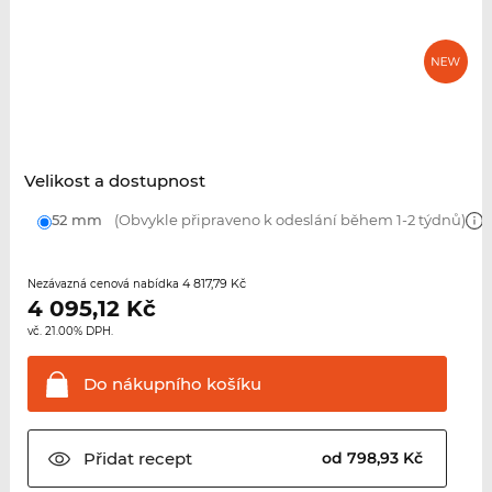
Velikost a dostupnost
52 mm
(Obvykle připraveno k odeslání během 1-2 týdnů)
4 817,79 Kč
Nezávazná cenová nabídka
4 095,12
Kč
vč. 21.00% DPH.
Do nákupního
košíku
Přidat
recept
od 798,93 Kč