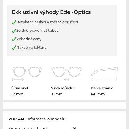
Exkluzivní výhody Edel-Optics
Bezplatné zaslání a zpětné doručení
30 dnů právo vrátit zboží
Výhodné ceny
Nákup na fakturu
Šířka skel
Šířka můstku
Délka stranic
53 mm
18 mm
140 mm
VNR 446 Informace o modelu
Velikosti a podrobnosti
M