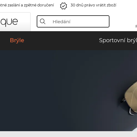
tné zaslání a zpětné doručení
30 dnů právo vrátit zboží
Brýle
Sportovní brý