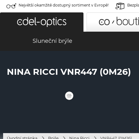
Největší okamžitě dostupný sortiment v Evropě!
Bezpla
Sluneční brýle
NINA RICCI VNR447 (0M26)
Úvodní stránka
Brýle
Nina Ricci
VNR447 (0M26)