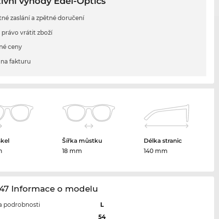
ivní výhody Edel-Optics
tné zaslání a zpětné doručení
 právo vrátit zboží
né ceny
na fakturu
skel
Šířka můstku
Délka stranic
m
18 mm
140 mm
47 Informace o modelu
 a podrobnosti
L
l
54