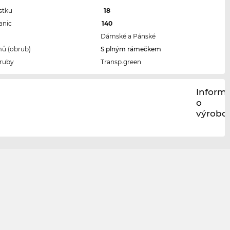
stku
18
anic
140
Dámské a Pánské
ů (obrub)
S plným rámečkem
ruby
Transp.green
Inform
o
výrobci