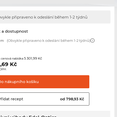
vykle připraveno k odeslání během
1-2 týdnů
t a dostupnost
 mm
(Obvykle připraveno k odeslání během 1-2 týdnů)
5 301,99 Kč
 cenová nabídka
,69
Kč
 DPH.
Do nákupního
košíku
Přidat
recept
od 798,93 Kč