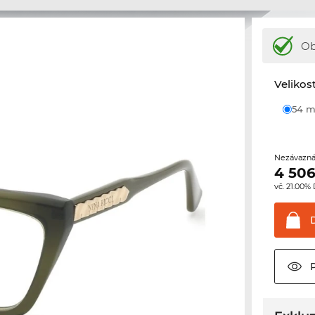
Ob
Velikos
54
Nezávazná
4 506
vč. 21.00%