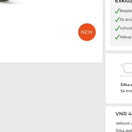
Exkluz
Bezpla
30 dnů
Výhod
Nákup 
Šířka 
54 m
VNR 4
Velikosti
Šířka ske