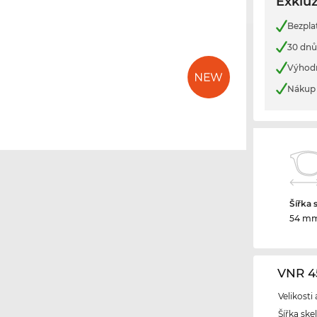
Exkluz
Bezpla
30 dnů
Výhod
Nákup 
Šířka 
54 m
VNR 4
Velikosti
Šířka ske