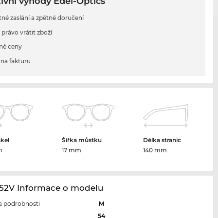
ivní výhody Edel-Optics
tné zaslání a zpětné doručení
 právo vrátit zboží
né ceny
na fakturu
skel
Šířka můstku
Délka stranic
m
17 mm
140 mm
52V Informace o modelu
 a podrobnosti
M
l
54