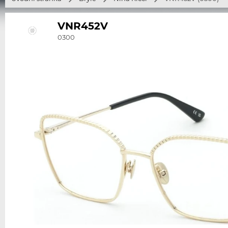
VNR452V
0300