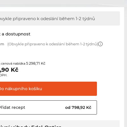
vykle připraveno k odeslání během
1-2 týdnů
t a dostupnost
 mm
(Obvykle připraveno k odeslání během 1-2 týdnů)
5 298,71 Kč
 cenová nabídka
,90
Kč
 DPH.
Do nákupního
košíku
Přidat
recept
od 798,92 Kč