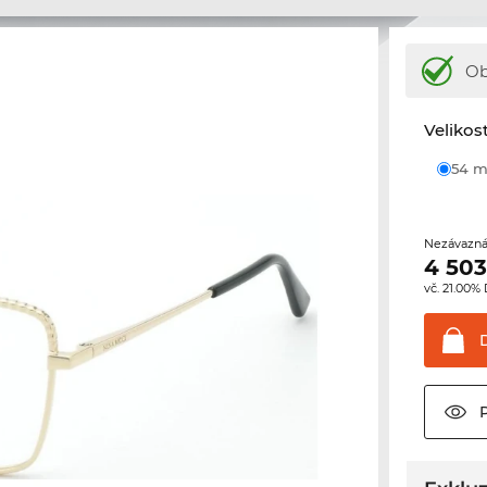
Ob
Velikos
54
Nezávazná
4 503
vč. 21.00%