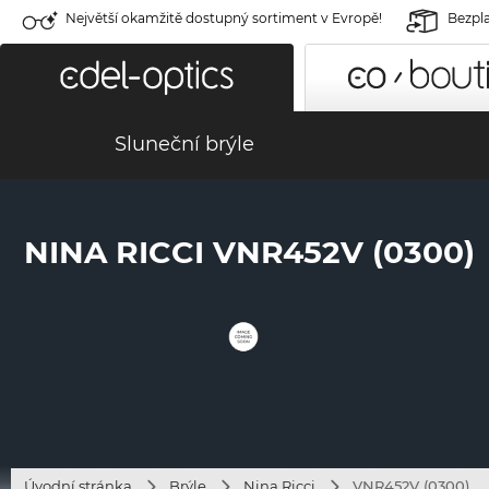
Největší okamžitě dostupný sortiment v Evropě!
Bezpla
Sluneční brýle
NINA RICCI VNR452V (0300)
Úvodní stránka
Brýle
Nina Ricci
VNR452V (0300)