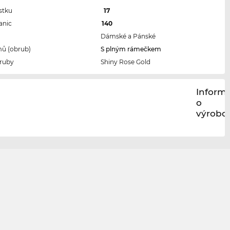
stku
17
anic
140
Dámské a Pánské
ů (obrub)
S plným rámečkem
ruby
Shiny Rose Gold
Inform
o
výrobci