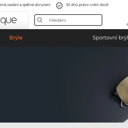
tné zaslání a zpětné doručení
30 dnů právo vrátit zboží
Brýle
Sportovní brý