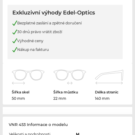
Exkluzivní výhody Edel-Optics
Bezplatné zaslání a zpětné doručení
30 dnů právo vrátit zboží
Výhodné ceny
Nákup na fakturu
Šířka skel
Šířka můstku
Délka stranic
50 mm
22 mm
140 mm
VNR 453 Informace o modelu
Velikosti a podrobnosti
M