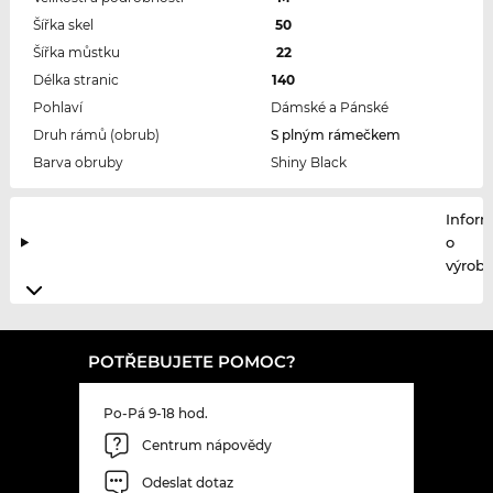
Šířka skel
50
Šířka můstku
22
Délka stranic
140
Pohlaví
Dámské a Pánské
Druh rámů (obrub)
S plným rámečkem
Barva obruby
Shiny Black
Infor
o
výrobc
POTŘEBUJETE POMOC?
Po-Pá 9-18 hod.
Centrum nápovědy
Odeslat dotaz