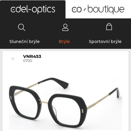
0
Sluneční brýle
Brýle
Sportovní brýle
VNR453
0700