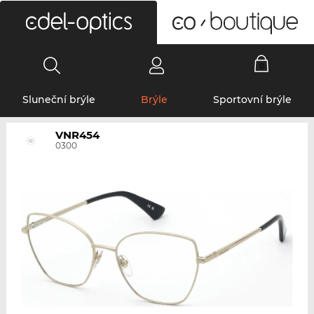
0
Sluneční brýle
Brýle
Sportovní brýle
VNR454
0300