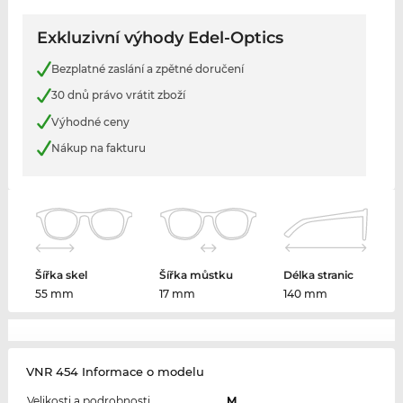
Exkluzivní výhody Edel-Optics
Bezplatné zaslání a zpětné doručení
30 dnů právo vrátit zboží
Výhodné ceny
Nákup na fakturu
Šířka skel
Šířka můstku
Délka stranic
55 mm
17 mm
140 mm
VNR 454 Informace o modelu
Velikosti a podrobnosti
M