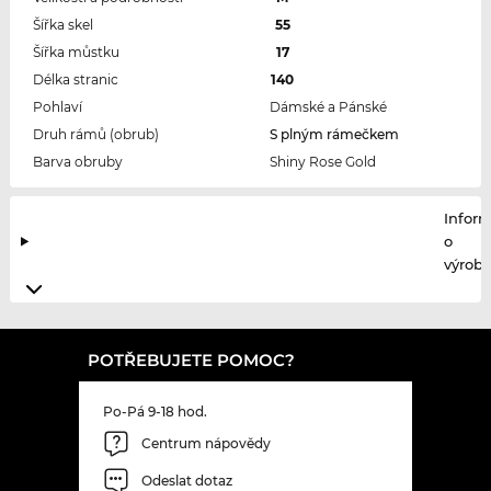
Šířka skel
55
Šířka můstku
17
Délka stranic
140
Pohlaví
Dámské a Pánské
Druh rámů (obrub)
S plným rámečkem
Barva obruby
Shiny Rose Gold
Infor
o
výrobc
POTŘEBUJETE POMOC?
Po-Pá 9-18 hod.
Centrum nápovědy
Odeslat dotaz