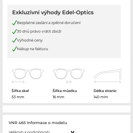
Exkluzivní výhody Edel-Optics
Bezplatné zaslání a zpětné doručení
30 dnů právo vrátit zboží
Výhodné ceny
Nákup na fakturu
Šířka skel
Šířka můstku
Délka stranic
53 mm
16 mm
140 mm
VNR 465 Informace o modelu
Velikosti a podrobnosti
M