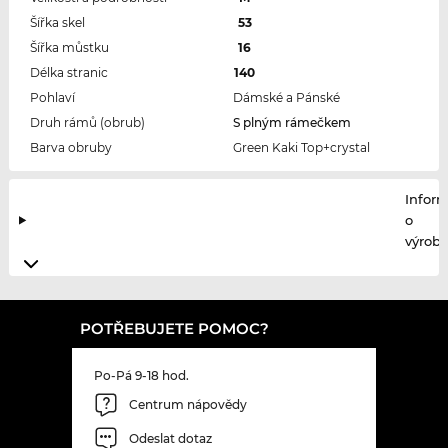
Šířka skel
53
Šířka můstku
16
Délka stranic
140
Pohlaví
Dámské a Pánské
Druh rámů (obrub)
S plným rámečkem
Barva obruby
Green Kaki Top+crystal
Infor
o
výrobc
POTŘEBUJETE POMOC?
Po-Pá 9-18 hod.
Centrum nápovědy
Odeslat dotaz