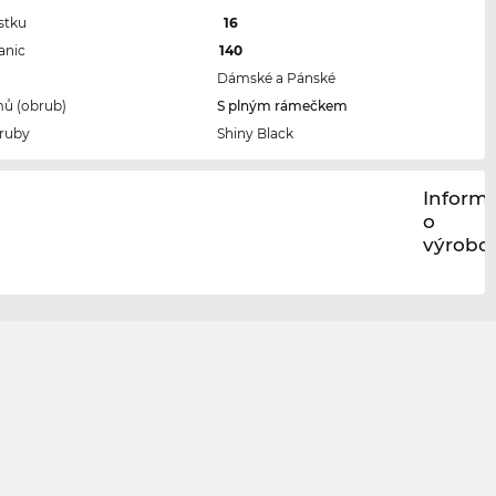
stku
16
anic
140
Dámské a Pánské
ů (obrub)
S plným rámečkem
ruby
Shiny Black
Inform
o
výrobci