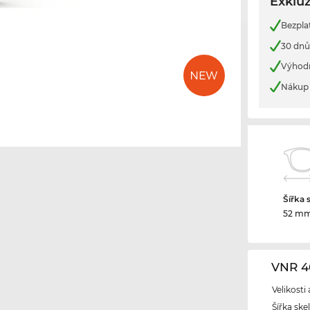
Exkluz
Bezpla
30 dnů
Výhod
Nákup 
Šířka 
52 m
VNR 4
Velikosti
Šířka ske