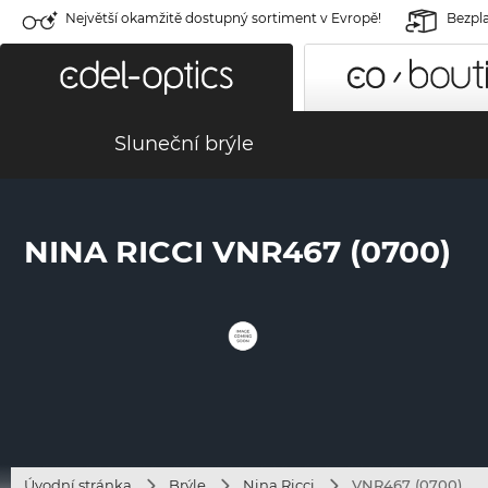
Největší okamžitě dostupný sortiment v Evropě!
Bezpla
Sluneční brýle
NINA RICCI VNR467 (0700)
Úvodní stránka
Brýle
Nina Ricci
VNR467 (0700)