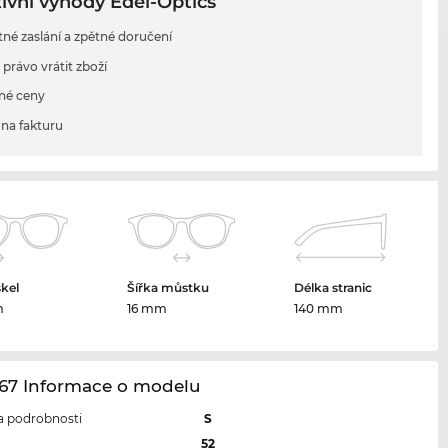
ivní výhody Edel-Optics
tné zaslání a zpětné doručení
 právo vrátit zboží
né ceny
na fakturu
skel
Šířka můstku
Délka stranic
m
16 mm
140 mm
67 Informace o modelu
 a podrobnosti
S
l
52