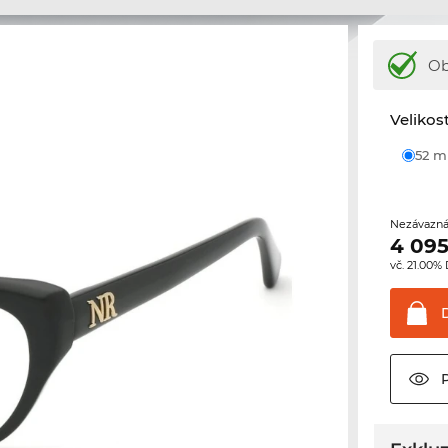
Ob
Velikos
52 
Nezávazná
4 095
vč. 21.00%