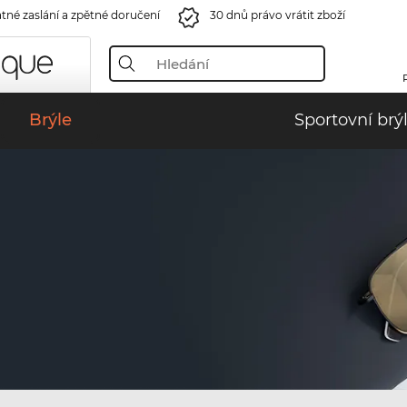
tné zaslání a zpětné doručení
30 dnů právo vrátit zboží
Brýle
Sportovní brý