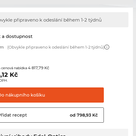
vykle připraveno k odeslání během
1-2 týdnů
t a dostupnost
mm
(Obvykle připraveno k odeslání během 1-2 týdnů)
4 817,79 Kč
 cenová nabídka
,12
Kč
 DPH.
Do nákupního
košíku
Přidat
recept
od 798,93 Kč