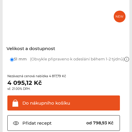
Velikost a dostupnost
51 mm
(Obvykle připraveno k odeslání během 1-2 týdnů)
4 817,79 Kč
Nezávazná cenová nabídka
4 095,12
Kč
vč. 21.00% DPH.
Do nákupního
košíku
Přidat
recept
od 798,93 Kč