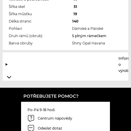
Šířka skel
51
Šířka můstku
19
Délka stranic
140
Pohlaví
Dámské a Pánské
Druh rámů (obrub)
S plným rámečkem
Barva obruby
Shiny Opal Havana
Infor
o
výrobc
POTŘEBUJETE POMOC?
Po-Pá 9-18 hod.
Centrum nápovědy
Odeslat dotaz