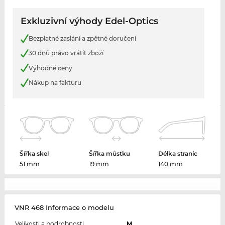
Exkluzivní výhody Edel-Optics
Bezplatné zaslání a zpětné doručení
30 dnů právo vrátit zboží
Výhodné ceny
Nákup na fakturu
Šířka skel
Šířka můstku
Délka stranic
51 mm
19 mm
140 mm
VNR 468 Informace o modelu
Velikosti a podrobnosti
M