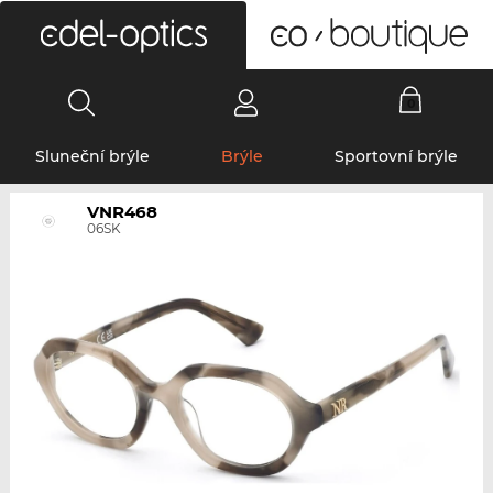
0
Sluneční brýle
Brýle
Sportovní brýle
VNR468
06SK