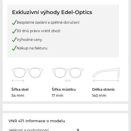
Exkluzivní výhody Edel-Optics
Bezplatné zaslání a zpětné doručení
30 dnů právo vrátit zboží
Výhodné ceny
Nákup na fakturu
Šířka skel
Šířka můstku
Délka stranic
54 mm
17 mm
140 mm
VNR 471 Informace o modelu
Velikosti a podrobnosti
S