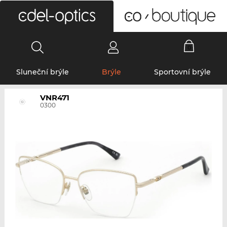
0
Sluneční brýle
Brýle
Sportovní brýle
VNR471
0300