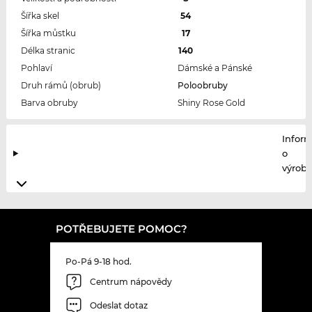
Šířka skel
54
Šířka můstku
17
Délka stranic
140
Pohlaví
Dámské a Pánské
Druh rámů (obrub)
Poloobruby
Barva obruby
Shiny Rose Gold
Infor
o
výrobc
POTŘEBUJETE POMOC?
Po-Pá 9-18 hod.
Centrum nápovědy
Odeslat dotaz