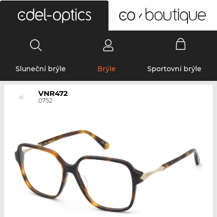
0
Sluneční brýle
Brýle
Sportovní brýle
VNR472
0752