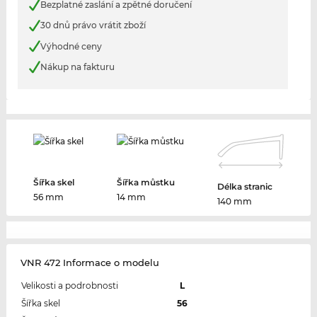
Bezplatné zaslání a zpětné doručení
30 dnů právo vrátit zboží
Výhodné ceny
Nákup na fakturu
Šířka skel
Šířka můstku
Délka stranic
56 mm
14 mm
140 mm
VNR 472 Informace o modelu
Velikosti a podrobnosti
L
Šířka skel
56