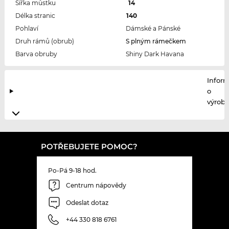
Šířka můstku
14
Délka stranic
140
Pohlaví
Dámské a Pánské
Druh rámů (obrub)
S plným rámečkem
Barva obruby
Shiny Dark Havana
Infor
o
výrobc
POTŘEBUJETE POMOC?
Po-Pá 9-18 hod.
Centrum nápovědy
Odeslat dotaz
+44 330 818 6761