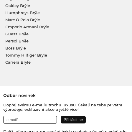
Oakley Brýle
Humphreys Brýle
Marc O Polo Brýle
Emporio Armani Brýle
Guess Brýle
Persol Brýle
Boss Brýle
Tommy Hilfiger Brýle
Carrera Brýle
Odběr novinek
Dopřej svému e-mailu trochu luxusu. Čekají na tebe privátní
výprodeje, exkluzivní akce a ještě více!
Další informace o zpracování tvých osobních údajů najdeš
zde
.