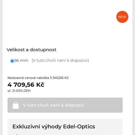
Velikost a dostupnost
56 mm
(V tuto chvíli není k dispozici)
5 540,66 Kč
Nezávazná cenová nabídka
4 709,56
Kč
vč. 21.00% DPH.
V tuto chvíli není k
dispozici
Exkluzivní výhody Edel-Optics