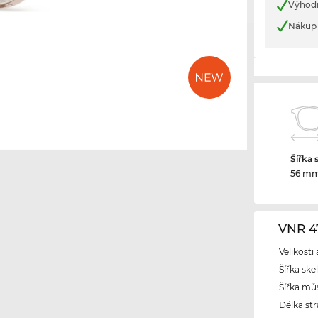
Výhod
Nákup 
Šířka 
56 m
VNR 4
Velikosti
Šířka ske
Šířka mů
Délka str