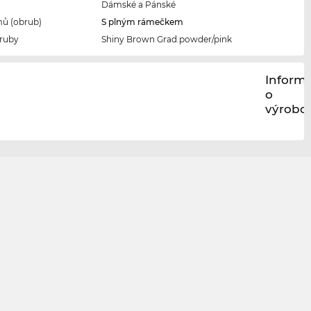
Dámské a Pánské
ů (obrub)
S plným rámečkem
ruby
Shiny Brown Grad.powder/pink
Inform
o
výrobci