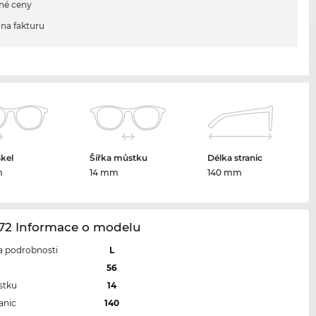
né ceny
na fakturu
skel
Šířka můstku
Délka stranic
m
14 mm
140 mm
72 Informace o modelu
 a podrobnosti
L
l
56
stku
14
anic
140