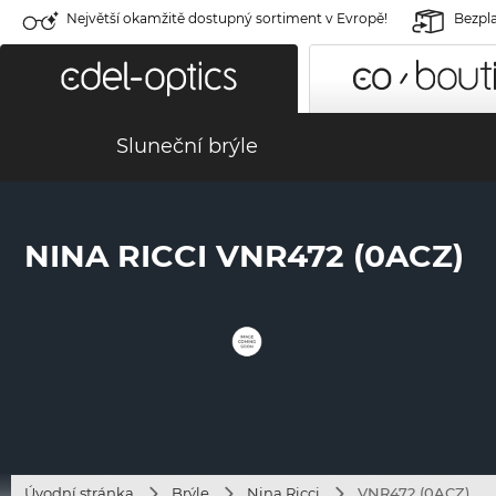
Největší okamžitě dostupný sortiment v Evropě!
Bezpla
Sluneční brýle
NINA RICCI VNR472 (0ACZ)
Úvodní stránka
Brýle
Nina Ricci
VNR472 (0ACZ)