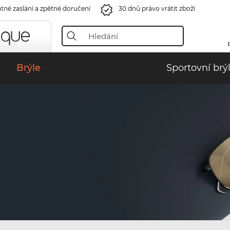
tné zaslání a zpětné doručení
30 dnů právo vrátit zboží
Brýle
Sportovní brý