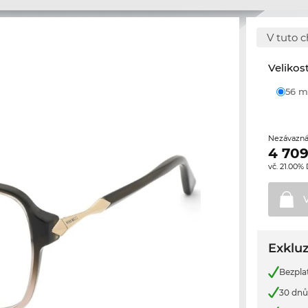
V tuto c
Velikos
56
Nezávazná
4 709
vč. 21.00%
Exkluz
Bezpla
30 dnů