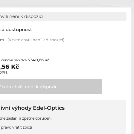
hvíli není k dispozici
t a dostupnost
 mm
(V tuto chvíli není k dispozici)
5 540,66 Kč
 cenová nabídka
,56
Kč
 DPH.
V tuto chvíli není k
dispozici
ivní výhody Edel-Optics
tné zaslání a zpětné doručení
 právo vrátit zboží