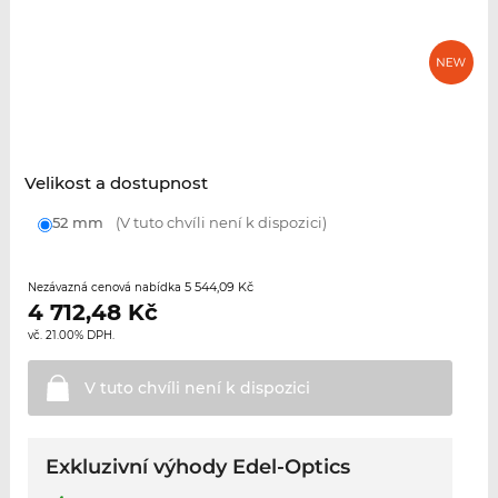
Velikost a dostupnost
52 mm
(V tuto chvíli není k dispozici)
5 544,09 Kč
Nezávazná cenová nabídka
4 712,48
Kč
vč. 21.00% DPH.
V tuto chvíli není k
dispozici
Exkluzivní výhody Edel-Optics