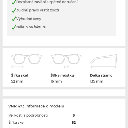
Bezplatné zaslání a zpětné doručení
30 dnů právo vrátit zboží
Výhodné ceny
Nákup na fakturu
Šířka skel
Šířka můstku
Délka stranic
52 mm
16 mm
135 mm
VNR 473 Informace o modelu
Velikosti a podrobnosti
S
Šířka skel
52