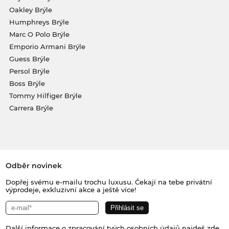
Oakley Brýle
Humphreys Brýle
Marc O Polo Brýle
Emporio Armani Brýle
Guess Brýle
Persol Brýle
Boss Brýle
Tommy Hilfiger Brýle
Carrera Brýle
Odběr novinek
Dopřej svému e-mailu trochu luxusu. Čekají na tebe privátní
výprodeje, exkluzivní akce a ještě více!
Další informace o zpracování tvých osobních údajů najdeš
zde
.