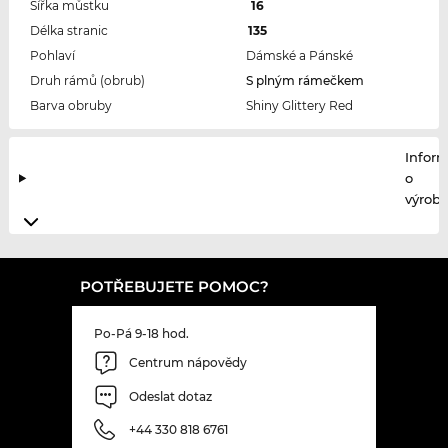
Šířka můstku
16
Délka stranic
135
Pohlaví
Dámské a Pánské
Druh rámů (obrub)
S plným rámečkem
Barva obruby
Shiny Glittery Red
Infor
o
výrobc
POTŘEBUJETE POMOC?
Po-Pá 9-18 hod.
Centrum nápovědy
Odeslat dotaz
+44 330 818 6761