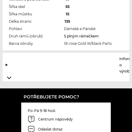
Šířka skel
55
Šířka můstku
15
Délka stranic
135
Pohlaví
Dámské a Pánské
Druh rámů (obrub)
S plným rámečkem
Barva obruby
Sh.rose Gold W/black Parts
Infor
o
výrobc
POTŘEBUJETE POMOC?
Po-Pá 9-18 hod.
Centrum nápovědy
Odeslat dotaz