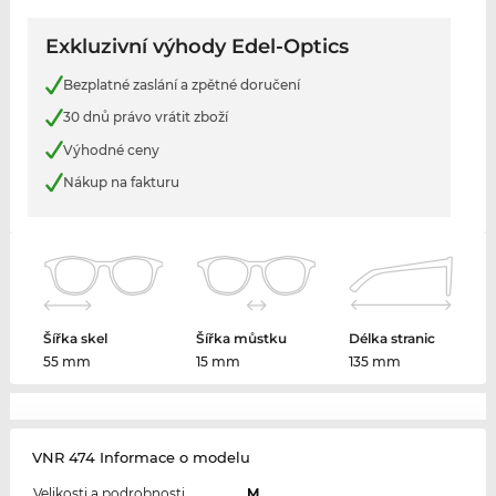
Exkluzivní výhody Edel-Optics
Bezplatné zaslání a zpětné doručení
30 dnů právo vrátit zboží
Výhodné ceny
Nákup na fakturu
Šířka skel
Šířka můstku
Délka stranic
55 mm
15 mm
135 mm
VNR 474 Informace o modelu
Velikosti a podrobnosti
M